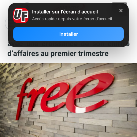
✕
Installer sur l'écran d'accueil
Accès rapide depuis votre écran d'accueil
Iliad/Free continue sur sa lancée,
Installer
avec une croissance de son chiffre
d’affaires au premier trimestre