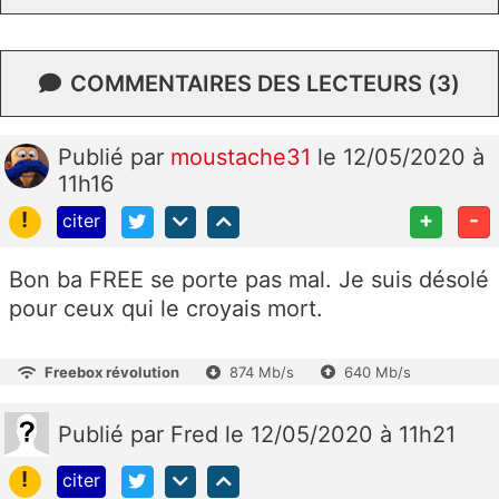
COMMENTAIRES DES LECTEURS (3)
Publié
par
moustache31
le 12/05/2020 à
11h16
!
+
-
citer
Bon ba FREE se porte pas mal. Je suis désolé
pour ceux qui le croyais mort.
Freebox révolution
874 Mb/s
640 Mb/s
Publié
par
Fred
le 12/05/2020 à 11h21
!
citer