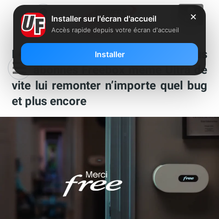
✕
Installer sur l'écran d'accueil
Accès rapide depuis votre écran d'accueil
Le saviez-vous : Free permet à tous
Installer
ses abonnés Freebox même Ultra de
vite lui remonter n’importe quel bug
et plus encore