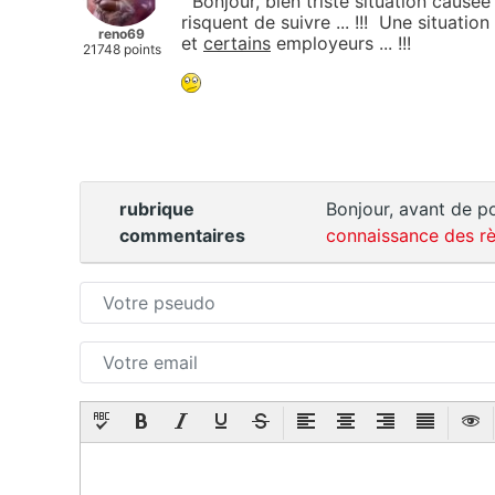
Bonjour, bien triste situation causé
risquent de suivre ... !!! Une situatio
reno69
et
certains
employeurs ... !!!
21748 points
rubrique
Bonjour, avant de po
commentaires
connaissance des rè