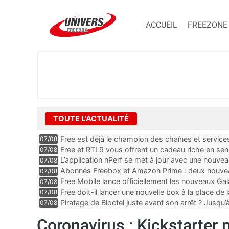
ACCUEIL
FREEZONE
TOUTE L'ACTUALITÉ
Free est déjà le champion des chaînes et services 
07/08
encore au moin...
Free et RTL9 vous offrent un cadeau riche en sens
07/08
l’obtenir
L’application nPerf se met à jour avec une nouvea
07/08
Mobile, Orange, SFR ...
Abonnés Freebox et Amazon Prime : deux nouveau
07/08
Free Mobile lance officiellement les nouveaux Ga
07/08
des promos et des cadeaux
Free doit-il lancer une nouvelle box à la place de
07/08
Piratage de Bloctel juste avant son arrêt ? Jusqu
07/08
auraient fuité
Coronavirus : Kickstarter 