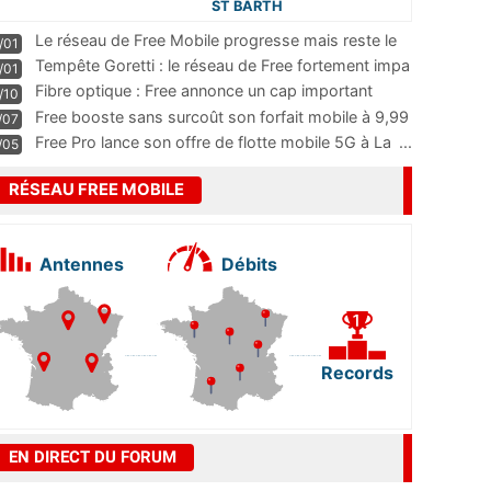
ST BARTH
Le réseau de Free Mobile progresse mais reste le
/01
m
...
Tempête Goretti : le réseau de Free fortement impa
/01
...
Fibre optique : Free annonce un cap important
/10
pass
...
Free booste sans surcoût son forfait mobile à 9,99
/07
...
Free Pro lance son offre de flotte mobile 5G à La
...
/05
RÉSEAU FREE MOBILE
Antennes
Débits
Records
EN DIRECT DU FORUM