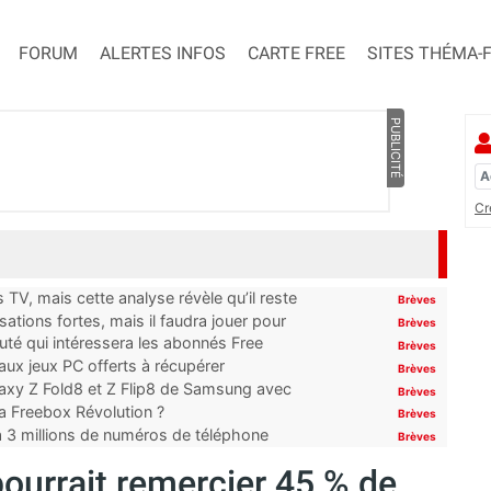
FORUM
ALERTES INFOS
CARTE FREE
SITES THÉMA-
PUBLICITÉ
Cr
TV, mais cette analyse révèle qu’il reste
Brèves
ations fortes, mais il faudra jouer pour
Brèves
uté qui intéressera les abonnés Free
Brèves
x jeux PC offerts à récupérer
Brèves
laxy Z Fold8 et Z Flip8 de Samsung avec
Brèves
 la Freebox Révolution ?
Brèves
’à 3 millions de numéros de téléphone
Brèves
pourrait remercier 45 % de