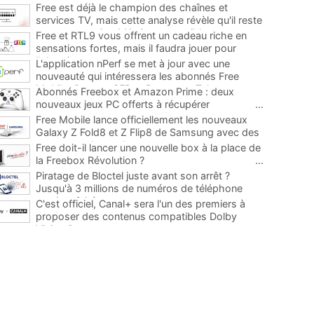
Free est déjà le champion des chaînes et
services TV, mais cette analyse révèle qu'il reste
encore au moins 141 ajouts possibles
...
Free et RTL9 vous offrent un cadeau riche en
sensations fortes, mais il faudra jouer pour
l'obtenir
...
L'application nPerf se met à jour avec une
nouveauté qui intéressera les abonnés Free
Mobile, Orange, SFR et Bouygues Telecom
...
Abonnés Freebox et Amazon Prime : deux
nouveaux jeux PC offerts à récupérer
...
Free Mobile lance officiellement les nouveaux
Galaxy Z Fold8 et Z Flip8 de Samsung avec des
promos et des cadeaux
...
Free doit-il lancer une nouvelle box à la place de
la Freebox Révolution ?
...
Piratage de Bloctel juste avant son arrêt ?
Jusqu'à 3 millions de numéros de téléphone
auraient fuité
...
C'est officiel, Canal+ sera l'un des premiers à
proposer des contenus compatibles Dolby
Vision 2
...