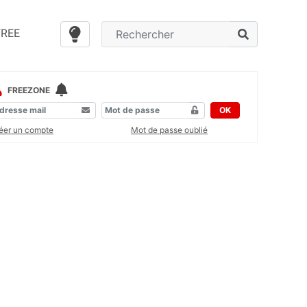
FREE
FREEZONE
OK
éer un compte
Mot de passe oublié