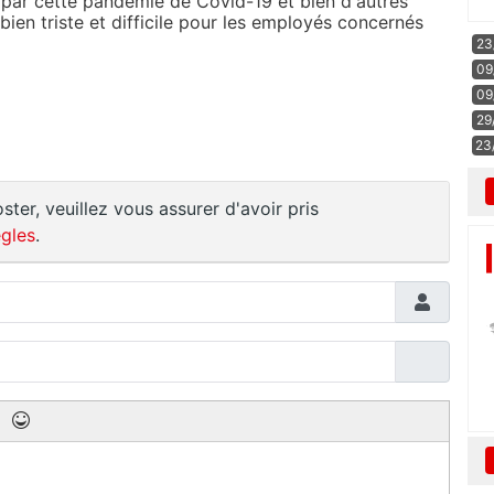
e par cette pandémie de Covid-19 et bien d'autres
n bien triste et difficile pour les employés concernés
23
09
09
29
23
ster, veuillez vous assurer d'avoir pris
gles
.