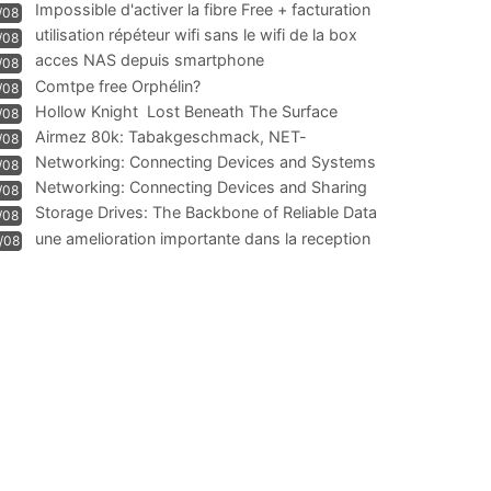
Impossible d'activer la fibre Free + facturation
/08
résiliation
utilisation répéteur wifi sans le wifi de la box
/08
acces NAS depuis smartphone
/08
Comtpe free Orphélin?
/08
Hollow Knight  Lost Beneath The Surface
/08
Airmez 80k: Tabakgeschmack, NET-
/08
Technologie und Leistung im
Networking: Connecting Devices and Systems
/08
Networking: Connecting Devices and Sharing
/08
Information
Storage Drives: The Backbone of Reliable Data
/08
Management
une amelioration importante dans la reception
/08
WIFI