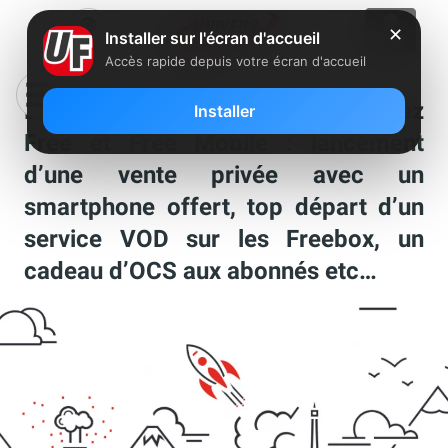
✕
Installer sur l'écran d'accueil
Accès rapide depuis votre écran d'accueil
Les nouveautés de la semaine chez
Installer
Free et Free Mobile : lancement
d’une vente privée avec un
smartphone offert, top départ d’un
service VOD sur les Freebox, un
cadeau d’OCS aux abonnés etc…