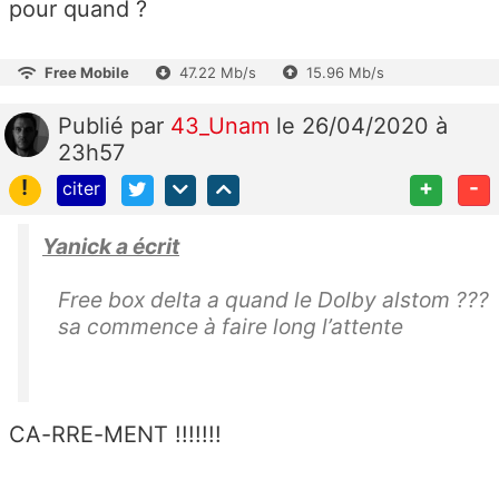
pour quand ?
Free Mobile
47.22 Mb/s
15.96 Mb/s
Publié
par
43_Unam
le 26/04/2020 à
23h57
!
+
-
citer
Yanick a écrit
Free box delta a quand le Dolby alstom ???
sa commence à faire long l’attente
CA-RRE-MENT !!!!!!!