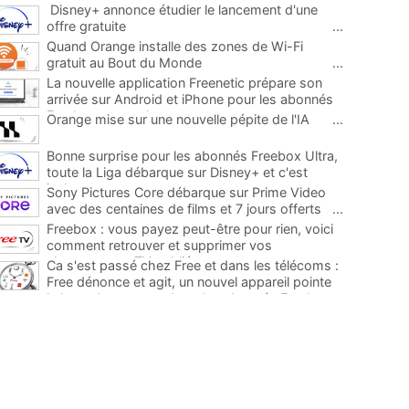
Disney+ annonce étudier le lancement d'une
offre gratuite
...
Quand Orange installe des zones de Wi-Fi
gratuit au Bout du Monde
...
La nouvelle application Freenetic prépare son
arrivée sur Android et iPhone pour les abonnés
Freebox, testez la
...
Orange mise sur une nouvelle pépite de l'IA
...
Bonne surprise pour les abonnés Freebox Ultra,
toute la Liga débarque sur Disney+ et c'est
inclus
...
Sony Pictures Core débarque sur Prime Video
avec des centaines de films et 7 jours offerts
...
Freebox : vous payez peut-être pour rien, voici
comment retrouver et supprimer vos
abonnements TV oubliés
...
Ca s'est passé chez Free et dans les télécoms :
Free dénonce et agit, un nouvel appareil pointe
le bout de son nez chez des abonnés Freebox...
...