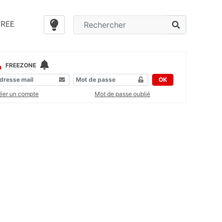
FREE
FREEZONE
OK
éer un compte
Mot de passe oublié