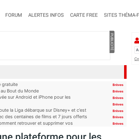
FORUM
ALERTES INFOS
CARTE FREE
SITES THÉMA-
PUBLICITÉ
Cr
 gratuite
Brèves
t au Bout du Monde
Brèves
ivée sur Android et iPhone pour les
Brèves
Brèves
oute la Liga débarque sur Disney+ et c’est
Brèves
 des centaines de films et 7 jours offerts
Brèves
 comment retrouver et supprimer vos
Brèves
une plateforme pour les