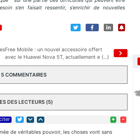
 que ”
sur une partie des difficultés qui peuvent être
soin s’en faisait ressentir, s’enrichir de nouvelles
t
ues
Free Mobile : un nouvel accessoire offert
avec le Huawei Nova 5T, actuellement e (...)
 5 COMMENTAIRES
S DES LECTEURS (5)
+
-
citer
rmée de véritables pouvoir, les choses vont sans