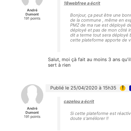
18webfree a écrit
André
Dumont
Bonjour, ça peut être une bon
191 points
de la commune , même en expliq
PMZ de ma rue est déployé dep
déployé et pas de mon côté imp
dit a terme tout sera déployé 
cette plateforme apporte de v
Salut, moi çà fait au moins 3 ans qu'i
sert à rien
!
Publié le 25/04/2020 à 15h35
cazelou a écrit
André
Dumont
Si cette plateforme est réacti
191 points
doute s'améliorer !!