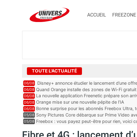
ACCUEIL
FREEZONE
TOUTE L'ACTUALITÉ
Disney+ annonce étudier le lancement d’une offre
06/08
Quand Orange installe des zones de Wi-Fi gratui
06/08
La nouvelle application Freenetic prépare son arr
06/08
abonnés Freebox, testez la
Orange mise sur une nouvelle pépite de l’IA
06/08
Bonne surprise pour les abonnés Freebox Ultra, t
06/08
inclus
Sony Pictures Core débarque sur Prime Video avec
05/08
Freebox : vous payez peut-être pour rien, voici
05/08
abonnements TV oubliés
Fibre et 4G : lancement d’