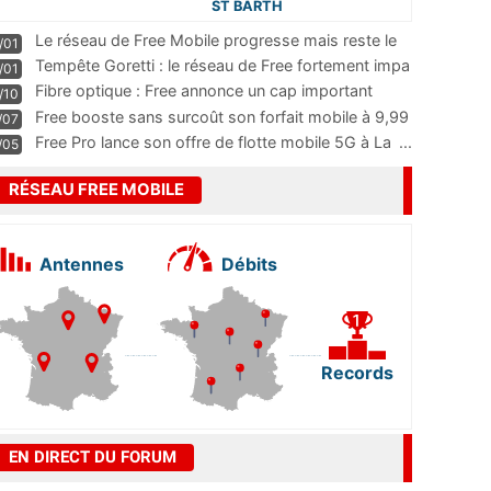
ST BARTH
Le réseau de Free Mobile progresse mais reste le
/01
m
...
Tempête Goretti : le réseau de Free fortement impa
/01
...
Fibre optique : Free annonce un cap important
/10
pass
...
Free booste sans surcoût son forfait mobile à 9,99
/07
...
Free Pro lance son offre de flotte mobile 5G à La
...
/05
RÉSEAU FREE MOBILE
Antennes
Débits
Records
EN DIRECT DU FORUM