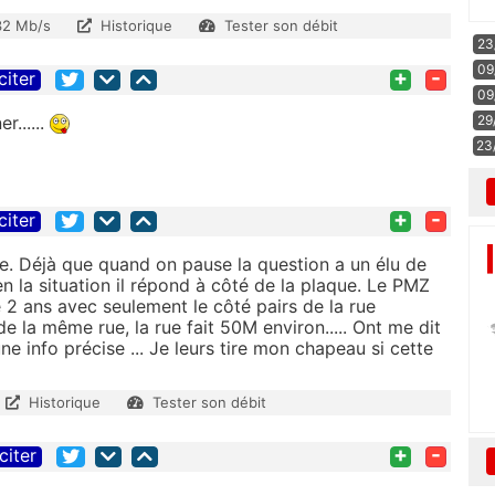
32 Mb/s
Historique
Tester son débit
23
09
+
-
citer
09
r......
29
23
+
-
citer
e. Déjà que quand on pause la question a un élu de
 la situation il répond à côté de la plaque. Le PMZ
 2 ans avec seulement le côté pairs de la rue
 la même rue, la rue fait 50M environ..... Ont me dit
e info précise ... Je leurs tire mon chapeau si cette
Historique
Tester son débit
+
-
citer