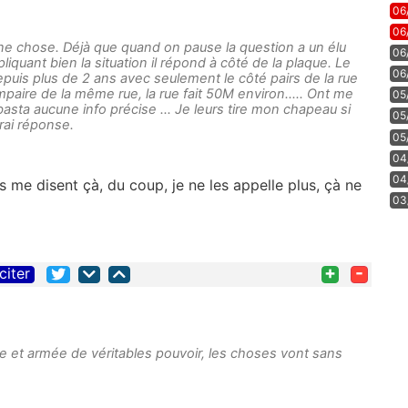
06
06
ne chose. Déjà que quand on pause la question a un élu
06
uant bien la situation il répond à côté de la plaque. Le
06
uis plus de 2 ans avec seulement le côté pairs de la rue
aire de la même rue, la rue fait 50M environ..... Ont me
05
basta aucune info précise ... Je leurs tire mon chapeau si
05
rai réponse.
05
04
04
ls me disent çà, du coup, je ne les appelle plus, çà ne
03
+
-
citer
ve et armée de véritables pouvoir, les choses vont sans