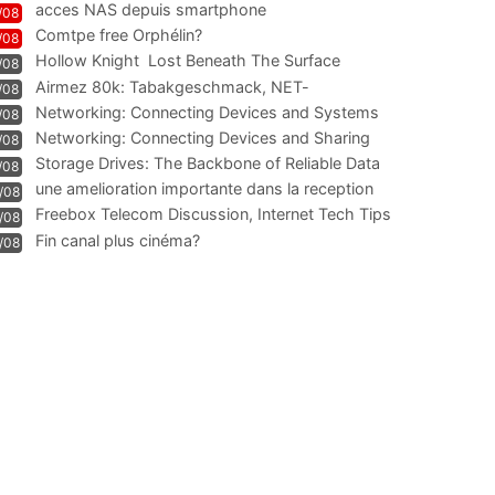
acces NAS depuis smartphone
/08
Comtpe free Orphélin?
/08
Hollow Knight  Lost Beneath The Surface
/08
Airmez 80k: Tabakgeschmack, NET-
/08
Technologie und Leistung im
Networking: Connecting Devices and Systems
/08
Networking: Connecting Devices and Sharing
/08
Information
Storage Drives: The Backbone of Reliable Data
/08
Management
une amelioration importante dans la reception
/08
WIFI
Freebox Telecom Discussion, Internet Tech Tips
/08
Communi
Fin canal plus cinéma?
/08