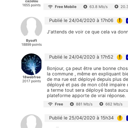
cazelou
1655 points
Free Mobile
63.8 Mb/s
20.
!
Publié le 24/04/2020 à 17h06
J'attends de voir ce que cela va donne
Bysoft
18899 points
!
Publié le 24/04/2020 à 17h52
Bonjour, ça peut être une bonne chos
la commune , même en expliquant bien
18webfree
de ma rue est déployé depuis plus de
2017 points
déployé et pas de mon côté impaire de
a terme tout sera déployé basta aucun
plateforme apporte de vrai réponse.
Free
881 Mb/s
662 Mb/s
!
Publié le 25/04/2020 à 15h34