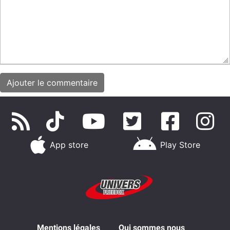
App store
Play Store
Mentions légales
Qui sommes nous