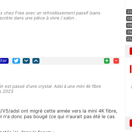
23
x chez Free avec un refroidissement passif (sans
discrète dans une pièce à vivre / salon .
09
09
29
23
+
-
iter
n est passé d'une crystal Adsl à une mini 4k fibre
s 2023
V5/adsl ont migré cette année vers la mini 4K fibre,
 n'a donc pas bougé (ce qui n'aurait pas été le cas