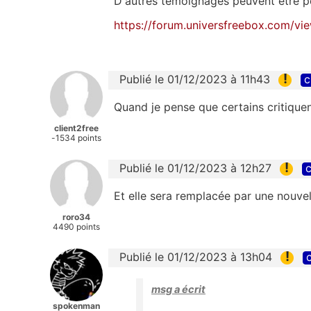
D'autres témoignages peuvent être pos
https://forum.universfreebox.com/
!
Publié le 01/12/2023 à 11h43
c
Quand je pense que certains critiquent
client2free
-1534 points
!
Publié le 01/12/2023 à 12h27
c
Et elle sera remplacée par une nouve
roro34
4490 points
!
Publié le 01/12/2023 à 13h04
c
msg a écrit
spokenman