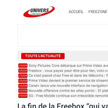
ACCUEIL
FREEZONE
TOUTE L'ACTUALITÉ
Sony Pictures Core débarque sur Prime Video avec
05/08
Freebox : vous payez peut-être pour rien, voici
05/08
abonnements TV oubliés
Ca s’est passé chez Free et dans les télécoms : F
05/08
pointe le bout de...
Prime Video devient le premier service de strea
05/08
ce lancement
Canal+ lance une nouvelle interface de navigation
05/08
Nouvelle offensive contre les sites porno : 31 pl
05/08
par Orange, Free, SF...
5G : Free Mobile continue son irrésistible remon
05/08
plus que jamais sous pr...
La fin de la Freebox “qui va