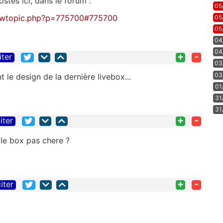
tés ici, dans le forum :
05
viewtopic.php?p=775700#775700
05
05
04
04
+
-
iter
03
03
 le design de la dernière livebox...
01
31
31
+
-
iter
lle box pas chere ?
+
-
iter