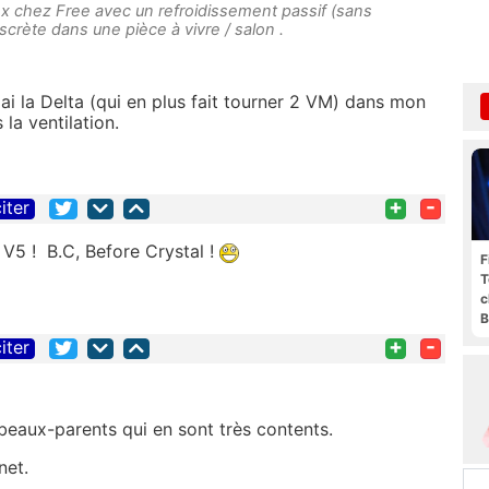
x chez Free avec un refroidissement passif (sans
discrète dans une pièce à vivre / salon .
'ai la Delta (qui en plus fait tourner 2 VM) dans mon
la ventilation.
+
-
iter
 V5 ! B.C, Before Crystal !
F
T
c
B
+
-
iter
beaux-parents qui en sont très contents.
net.