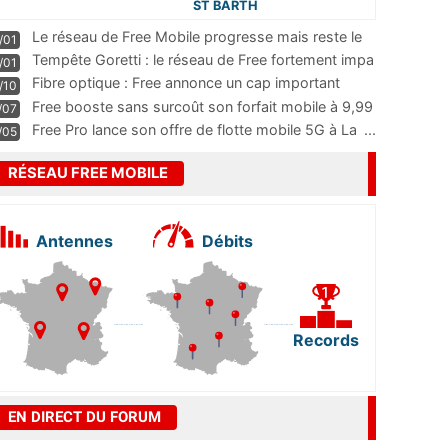
ST BARTH
Le réseau de Free Mobile progresse mais reste le
/01
m
...
Tempête Goretti : le réseau de Free fortement impa
/01
...
Fibre optique : Free annonce un cap important
/10
pass
...
Free booste sans surcoût son forfait mobile à 9,99
/07
...
Free Pro lance son offre de flotte mobile 5G à La
...
/05
RÉSEAU FREE MOBILE
Antennes
Débits
Records
EN DIRECT DU FORUM