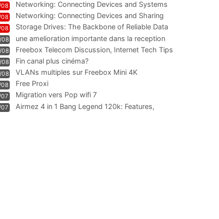
Networking: Connecting Devices and Systems
/08
Networking: Connecting Devices and Sharing
/08
Information
Storage Drives: The Backbone of Reliable Data
/08
Management
une amelioration importante dans la reception
/08
WIFI
Freebox Telecom Discussion, Internet Tech Tips
/08
Communi
Fin canal plus cinéma?
/08
VLANs multiples sur Freebox Mini 4K
/08
Free Proxi
/08
Migration vers Pop wifi 7
/07
Airmez 4 in 1 Bang Legend 120k: Features,
/07
Geschmack