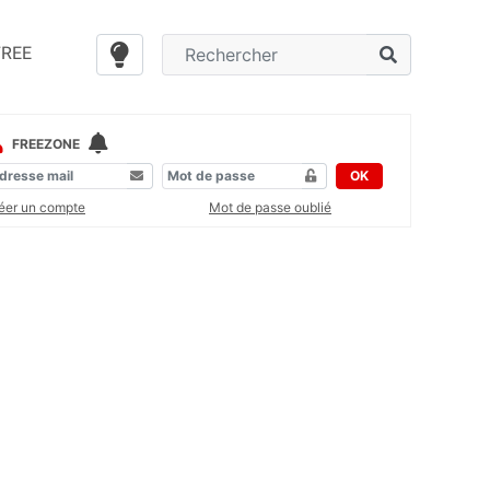
FREE
FREEZONE
OK
éer un compte
Mot de passe oublié