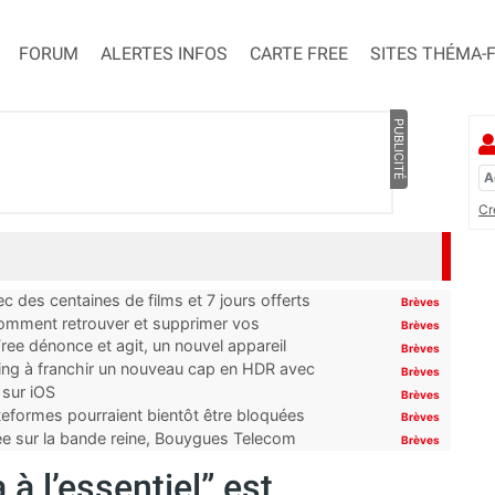
FORUM
ALERTES INFOS
CARTE FREE
SITES THÉMA-
PUBLICITÉ
Cr
 des centaines de films et 7 jours offerts
Brèves
 comment retrouver et supprimer vos
Brèves
ree dénonce et agit, un nouvel appareil
Brèves
ming à franchir un nouveau cap en HDR avec
Brèves
 sur iOS
Brèves
ateformes pourraient bientôt être bloquées
Brèves
tée sur la bande reine, Bouygues Telecom
Brèves
 à l’essentiel” est