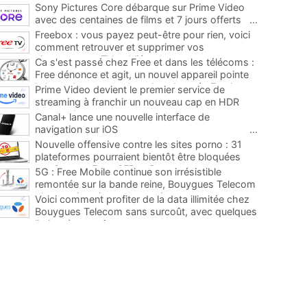
Sony Pictures Core débarque sur Prime Video
avec des centaines de films et 7 jours offerts
...
Freebox : vous payez peut-être pour rien, voici
comment retrouver et supprimer vos
abonnements TV oubliés
...
Ca s'est passé chez Free et dans les télécoms :
Free dénonce et agit, un nouvel appareil pointe
le bout de son nez chez des abonnés Freebox...
Prime Video devient le premier service de
...
streaming à franchir un nouveau cap en HDR
avec ce lancement
...
Canal+ lance une nouvelle interface de
navigation sur iOS
...
Nouvelle offensive contre les sites porno : 31
plateformes pourraient bientôt être bloquées
par Orange, Free, SFR et Bouygues
...
5G : Free Mobile continue son irrésistible
remontée sur la bande reine, Bouygues Telecom
plus que jamais sous pression
...
Voici comment profiter de la data illimitée chez
Bouygues Telecom sans surcoût, avec quelques
limites à connaître
...