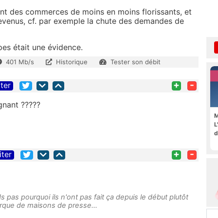
nt des commerces de moins en moins florissants, et
revenus, cf. par exemple la chute des demandes de
pes était une évidence.
401 Mb/s
Historique
Tester son débit
+
-
iter
gnant ?????
M
L
d
+
-
iter
as pourquoi ils n'ont pas fait ça depuis le début plutôt
rque de maisons de presse...