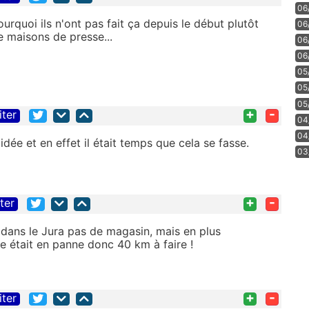
06
quoi ils n'ont pas fait ça depuis le début plutôt
06
 maisons de presse...
06
06
05
05
05
+
-
iter
04
04
dée et en effet il était temps que cela se fasse.
03
+
-
iter
 dans le Jura pas de magasin, mais en plus
le était en panne donc 40 km à faire !
+
-
iter