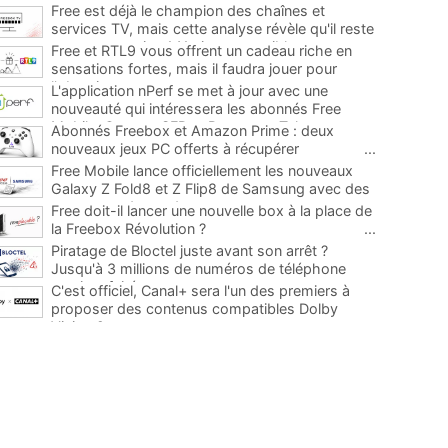
Free est déjà le champion des chaînes et
services TV, mais cette analyse révèle qu'il reste
encore au moins 141 ajouts possibles
...
Free et RTL9 vous offrent un cadeau riche en
sensations fortes, mais il faudra jouer pour
l'obtenir
...
L'application nPerf se met à jour avec une
nouveauté qui intéressera les abonnés Free
Mobile, Orange, SFR et Bouygues Telecom
...
Abonnés Freebox et Amazon Prime : deux
nouveaux jeux PC offerts à récupérer
...
Free Mobile lance officiellement les nouveaux
Galaxy Z Fold8 et Z Flip8 de Samsung avec des
promos et des cadeaux
...
Free doit-il lancer une nouvelle box à la place de
la Freebox Révolution ?
...
Piratage de Bloctel juste avant son arrêt ?
Jusqu'à 3 millions de numéros de téléphone
auraient fuité
...
C'est officiel, Canal+ sera l'un des premiers à
proposer des contenus compatibles Dolby
Vision 2
...