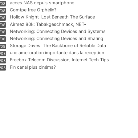
acces NAS depuis smartphone
/08
Comtpe free Orphélin?
/08
Hollow Knight  Lost Beneath The Surface
/08
Airmez 80k: Tabakgeschmack, NET-
/08
Technologie und Leistung im
Networking: Connecting Devices and Systems
/08
Networking: Connecting Devices and Sharing
/08
Information
Storage Drives: The Backbone of Reliable Data
/08
Management
une amelioration importante dans la reception
/08
WIFI
Freebox Telecom Discussion, Internet Tech Tips
/08
Communi
Fin canal plus cinéma?
/08