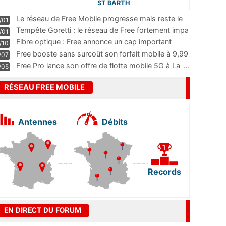
ST BARTH
Le réseau de Free Mobile progresse mais reste le
/01
m
...
Tempête Goretti : le réseau de Free fortement impa
/01
...
Fibre optique : Free annonce un cap important
/10
pass
...
Free booste sans surcoût son forfait mobile à 9,99
/07
...
Free Pro lance son offre de flotte mobile 5G à La
...
/05
RÉSEAU FREE MOBILE
Antennes
Débits
Records
EN DIRECT DU FORUM