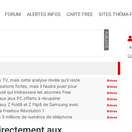
FORUM
ALERTES INFOS
CARTE FREE
SITES THÉMA-
PUBLICITÉ
Cr
TV, mais cette analyse révèle qu’il reste
Brèves
ations fortes, mais il faudra jouer pour
Brèves
uté qui intéressera les abonnés Free
Brèves
x jeux PC offerts à récupérer
Brèves
laxy Z Fold8 et Z Flip8 de Samsung avec
Brèves
 la Freebox Révolution ?
Brèves
’à 3 millions de numéros de téléphone
Brèves
irectement aux