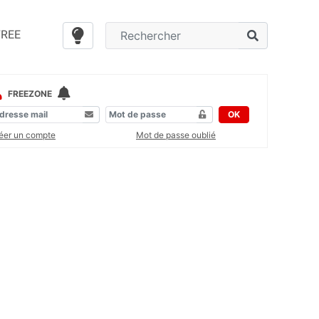
FREE
FREEZONE
OK
éer un compte
Mot de passe oublié