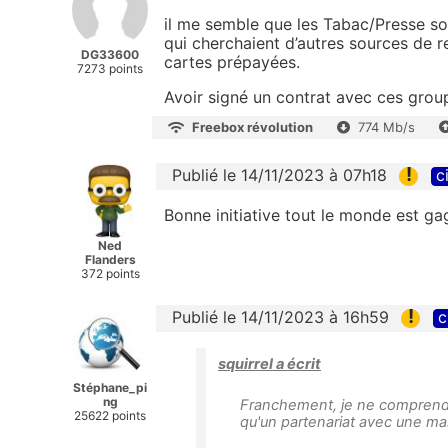
il me semble que les Tabac/Presse so
qui cherchaient d’autres sources de 
DG33600
cartes prépayées.
7273 points
Avoir signé un contrat avec ces grou
Freebox révolution
774 Mb/s
!
Publié le 14/11/2023 à 07h18
c
Bonne initiative tout le monde est ga
Ned
Flanders
372 points
!
Publié le 14/11/2023 à 16h59
c
squirrel a écrit
Stéphane_pi
ng
Franchement, je ne comprends p
25622 points
qu'un partenariat avec une ma