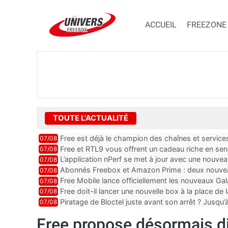
ACCUEIL
FREEZONE
TOUTE L'ACTUALITÉ
Free est déjà le champion des chaînes et services 
07/08
encore au moin...
Free et RTL9 vous offrent un cadeau riche en sens
07/08
l’obtenir
L’application nPerf se met à jour avec une nouvea
07/08
Mobile, Orange, SFR ...
Abonnés Freebox et Amazon Prime : deux nouveau
07/08
Free Mobile lance officiellement les nouveaux Ga
07/08
des promos et des cadeaux
Free doit-il lancer une nouvelle box à la place de
07/08
Piratage de Bloctel juste avant son arrêt ? Jusqu
07/08
auraient fuité
Free propose désormais d