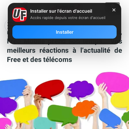
✕
Installer sur l'écran d'accueil
Accès rapide depuis votre écran d'accueil
Les raisons du succès de Bouygues,
Installer
Free Mobile prend son temps… Vos
meilleurs réactions à l’actualité de
Free et des télécoms