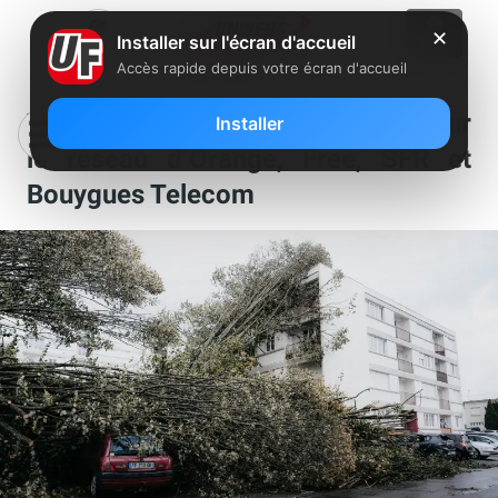
✕
Installer sur l'écran d'accueil
Accès rapide depuis votre écran d'accueil
Tempête Ciaran : de gros dégâts sur
Installer
le réseau d’Orange, Free, SFR et
Bouygues Telecom