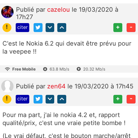
Publié
par
cazelou
le 19/03/2020 à
17h27
!
+
-
citer
C'est le Nokia 6.2 qui devait être prévu pour
la veepee !!
Free Mobile
63.8 Mb/s
20.32 Mb/s
Publié
par
zen64
le 19/03/2020 à 17h45
!
+
-
citer
Pour ma part, j'ai le nokia 4.2 et, rapport
qualité/prix, c'est une vraie petite bombe !
(Le vrai défaut, c'est le bouton marche/arrêt