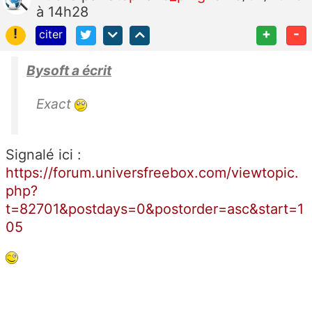
à 14h28
!
+
-
citer
Bysoft a écrit
Exact
Signalé ici :
https://forum.universfreebox.com/viewtopic.
php?
t=82701&postdays=0&postorder=asc&start=1
05