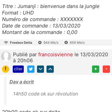
Titre : Jumanji : bienvenue dans la jungle
Format : UHD
Numéro de commande : XXXXXXX
Date de commande : 13/03/2020
Montant de la commande : 0,00
Freebox Delta
944 Mb/s
659 Mb/s
Publié
par
francoisvienne
le 13/03/2020
à 20h06
!
+
-
citer
Dav a écrit
14h50 code ok sur révolution
20h00 code ok sur delta