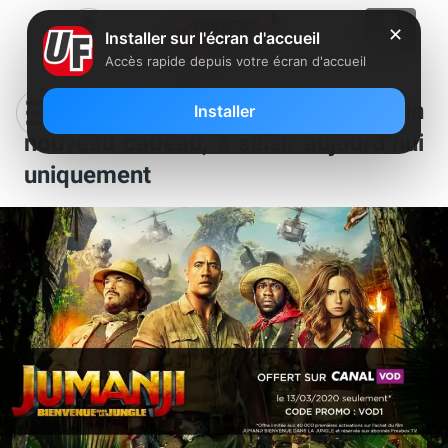
✕
Installer sur l'écran d'accueil
Accès rapide depuis votre écran d'accueil
Abonnés Freebox: Free vous offre un
Installer
nouveau cadeau, à saisir aujourd’hui
uniquement