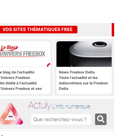
VOS SITES THÉMATIQUES FREE
e blog de l'actualité
News Freebox Delta
'Univers Freebox
Toute l'actualité et les
ite dédié à l'actualité
indiscrétions sur la Freebox
'Univers Freebox et ses
Delta
pplications mobiles, aux
orums, aux sites
Actuly
hématiques Actuly, à
L'info numérique
reezone, etc.