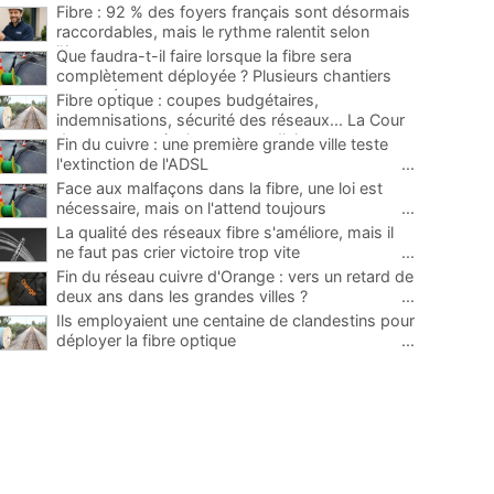
Fibre : 92 % des foyers français sont désormais
raccordables, mais le rythme ralentit selon
l'Arcep
...
Que faudra-t-il faire lorsque la fibre sera
complètement déployée ? Plusieurs chantiers
proposés
...
Fibre optique : coupes budgétaires,
indemnisations, sécurité des réseaux... La Cour
des comptes tire la sonnette d'alarme
...
Fin du cuivre : une première grande ville teste
l'extinction de l'ADSL
...
Face aux malfaçons dans la fibre, une loi est
nécessaire, mais on l'attend toujours
...
La qualité des réseaux fibre s'améliore, mais il
ne faut pas crier victoire trop vite
...
Fin du réseau cuivre d'Orange : vers un retard de
deux ans dans les grandes villes ?
...
Ils employaient une centaine de clandestins pour
déployer la fibre optique
...