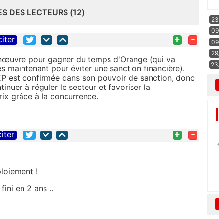
 DES LECTEURS (12)
23
09
+
-
citer
09
29
manœuvre pour gagner du temps d'Orange (qui va
23
s maintenant pour éviter une sanction financière).
EP est confirmée dans son pouvoir de sanction, donc
tinuer à réguler le secteur et favoriser la
rix grâce à la concurrence.
+
-
citer
ploiement !
ini en 2 ans ..