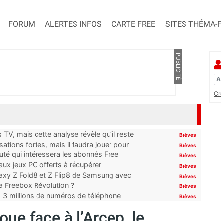
FORUM
ALERTES INFOS
CARTE FREE
SITES THÉMA-
PUBLICITÉ
Cr
TV, mais cette analyse révèle qu’il reste
Brèves
ations fortes, mais il faudra jouer pour
Brèves
uté qui intéressera les abonnés Free
Brèves
x jeux PC offerts à récupérer
Brèves
laxy Z Fold8 et Z Flip8 de Samsung avec
Brèves
 la Freebox Révolution ?
Brèves
’à 3 millions de numéros de téléphone
Brèves
ue face à l’Arcep, le