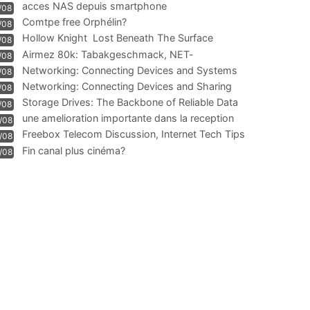
acces NAS depuis smartphone
/08
Comtpe free Orphélin?
/08
Hollow Knight  Lost Beneath The Surface
/08
Airmez 80k: Tabakgeschmack, NET-
/08
Technologie und Leistung im
Networking: Connecting Devices and Systems
/08
Networking: Connecting Devices and Sharing
/08
Information
Storage Drives: The Backbone of Reliable Data
/08
Management
une amelioration importante dans la reception
/08
WIFI
Freebox Telecom Discussion, Internet Tech Tips
/08
Communi
Fin canal plus cinéma?
/08