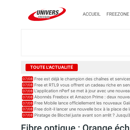
ACCUEIL
FREEZONE
TOUTE L'ACTUALITÉ
Free est déjà le champion des chaînes et services 
07/08
encore au moin...
Free et RTL9 vous offrent un cadeau riche en sens
07/08
l’obtenir
L’application nPerf se met à jour avec une nouvea
07/08
Mobile, Orange, SFR ...
Abonnés Freebox et Amazon Prime : deux nouveau
07/08
Free Mobile lance officiellement les nouveaux Ga
07/08
des promos et des cadeaux
Free doit-il lancer une nouvelle box à la place de
07/08
Piratage de Bloctel juste avant son arrêt ? Jusqu
07/08
auraient fuité
Fibre optique : Orange écho