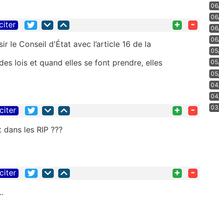
06
06
+
-
citer
06
06
ir le Conseil d'État avec l’article 16 de la
05
es lois et quand elles se font prendre, elles
05
05
04
04
+
-
03
citer
 dans les RIP ???
+
-
citer
.