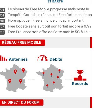
ST BARTH
Le réseau de Free Mobile progresse mais reste le
/01
m
...
Tempête Goretti : le réseau de Free fortement impa
/01
...
Fibre optique : Free annonce un cap important
/10
pass
...
Free booste sans surcoût son forfait mobile à 9,99
/07
...
Free Pro lance son offre de flotte mobile 5G à La
...
/05
RÉSEAU FREE MOBILE
Antennes
Débits
Records
EN DIRECT DU FORUM