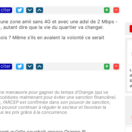
+
-
citer
 une zone amii sans 4G et avec une adsl de 2 Mbps -
 autant dire que la vie du quartier va changer.
is ? Même s'ils en avaient la volonté ce serait
+
-
citer
L
d
S
d
a
ôt une manœuvre pour gagner du temps d'Orange (qui va
f
océdures maintenant pour éviter une sanction financière).
, l'ARCEP est confirmée dans son pouvoir de sanction,
t
 pouvoir continuer à réguler le secteur et favoriser la
F
s les prix grâce à la concurrence.
ent qu"elle couchait encore Orange !!!