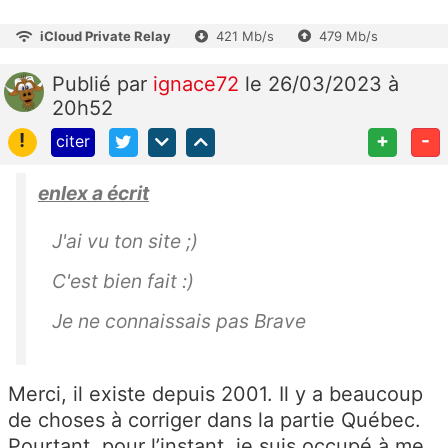
iCloud Private Relay
421 Mb/s
479 Mb/s
Publié
par
ignace72
le 26/03/2023 à
20h52
!
+
-
citer
enlex a écrit
J'ai vu ton site ;)
C'est bien fait :)
Je ne connaissais pas Brave
Merci, il existe depuis 2001. Il y a beaucoup
de choses à corriger dans la partie Québec.
Pourtant, pour l’instant, je suis occupé à me