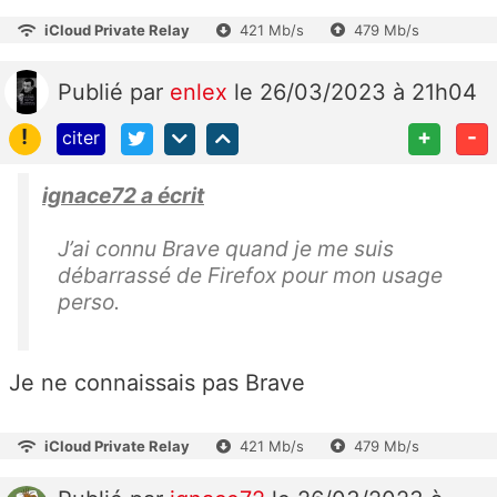
iCloud Private Relay
421 Mb/s
479 Mb/s
Publié
par
enlex
le 26/03/2023 à 21h04
!
+
-
citer
ignace72 a écrit
J’ai connu Brave quand je me suis
débarrassé de Firefox pour mon usage
perso.
Je ne connaissais pas Brave
iCloud Private Relay
421 Mb/s
479 Mb/s