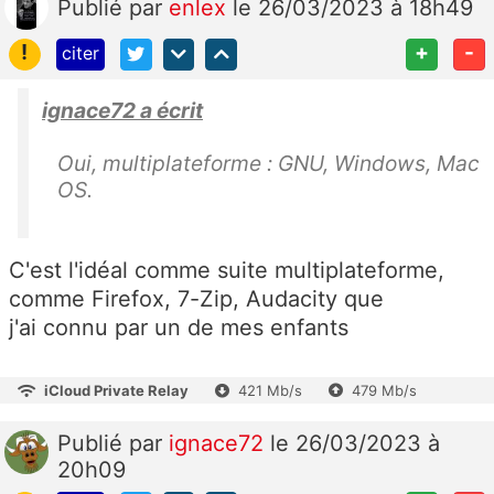
Publié
par
enlex
le 26/03/2023 à 18h49
!
+
-
citer
ignace72 a écrit
Oui, multiplateforme : GNU, Windows, Mac
OS.
C'est l'idéal comme suite multiplateforme,
comme Firefox, 7-Zip, Audacity que
j'ai connu par un de mes enfants
iCloud Private Relay
421 Mb/s
479 Mb/s
Publié
par
ignace72
le 26/03/2023 à
20h09