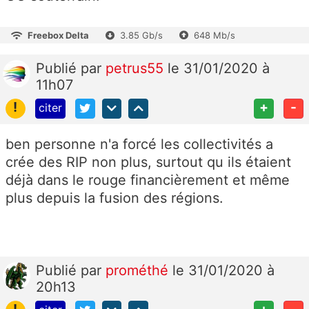
Freebox Delta
3.85 Gb/s
648 Mb/s
Publié
par
petrus55
le 31/01/2020 à
11h07
!
+
-
citer
ben personne n'a forcé les collectivités a
crée des RIP non plus, surtout qu ils étaient
déjà dans le rouge financièrement et même
plus depuis la fusion des régions.
Publié
par
prométhé
le 31/01/2020 à
20h13
!
+
-