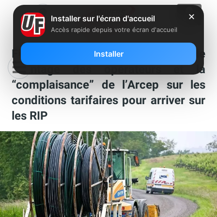
✕
Installer sur l'écran d'accueil
Accès rapide depuis votre écran d'accueil
Fibre : les collectivités dénoncent le
Installer
chantage des opérateurs et la
“complaisance” de l’Arcep sur les
conditions tarifaires pour arriver sur
les RIP