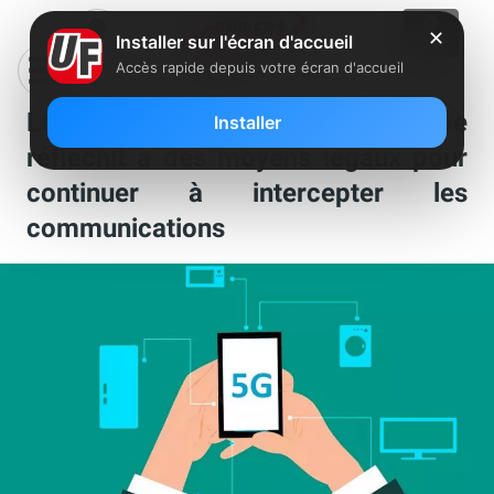
✕
Installer sur l'écran d'accueil
Accès rapide depuis votre écran d'accueil
La 5G sera plus sécurisée et l’Europe
Installer
réfléchit à des moyens légaux pour
continuer à intercepter les
communications