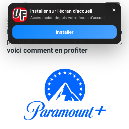
✕
Installer sur l'écran d'accueil
Accès rapide depuis votre écran d'accueil
Freebox Pop et mini 4K : nouvelle
Installer
promo 1 mois offert à Paramount+,
voici comment en profiter