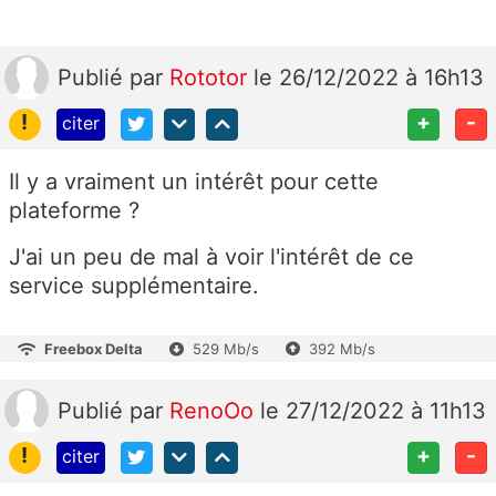
Publié
par
Rototor
le 26/12/2022 à 16h13
!
+
-
citer
Il y a vraiment un intérêt pour cette
plateforme ?
J'ai un peu de mal à voir l'intérêt de ce
service supplémentaire.
Freebox Delta
529 Mb/s
392 Mb/s
Publié
par
RenoOo
le 27/12/2022 à 11h13
!
+
-
citer