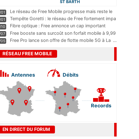
ST BARTH
Le réseau de Free Mobile progresse mais reste le
/01
m
...
Tempête Goretti : le réseau de Free fortement impa
/01
...
Fibre optique : Free annonce un cap important
/10
pass
...
Free booste sans surcoût son forfait mobile à 9,99
/07
...
Free Pro lance son offre de flotte mobile 5G à La
...
/05
RÉSEAU FREE MOBILE
Antennes
Débits
Records
EN DIRECT DU FORUM