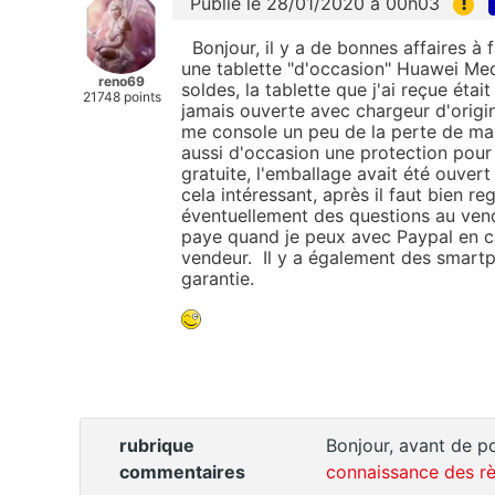
!
Publié le 28/01/2020 à 00h03
Bonjour, il y a de bonnes affaires à 
une tablette "d'occasion" Huawei Med
reno69
soldes, la tablette que j'ai reçue éta
21748 points
jamais ouverte avec chargeur d'origin
me console un peu de la perte de ma
aussi d'occasion une protection pour
gratuite, l'emballage avait été ouvert
cela intéressant, après il faut bien re
éventuellement des questions au vendeu
paye quand je peux avec Paypal en c
vendeur. Il y a également des smartp
garantie.
rubrique
Bonjour, avant de po
commentaires
connaissance des rè