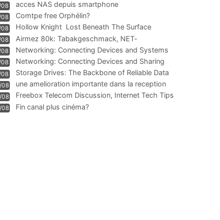
acces NAS depuis smartphone
/08
Comtpe free Orphélin?
/08
Hollow Knight  Lost Beneath The Surface
/08
Airmez 80k: Tabakgeschmack, NET-
/08
Technologie und Leistung im
Networking: Connecting Devices and Systems
/08
Networking: Connecting Devices and Sharing
/08
Information
Storage Drives: The Backbone of Reliable Data
/08
Management
une amelioration importante dans la reception
/08
WIFI
Freebox Telecom Discussion, Internet Tech Tips
/08
Communi
Fin canal plus cinéma?
/08