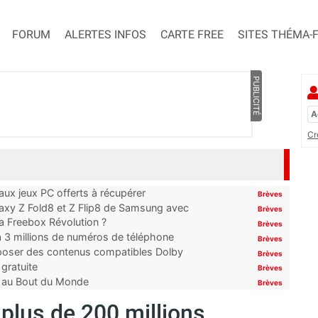
FORUM
ALERTES INFOS
CARTE FREE
SITES THÉMA-
PUBLICITÉ
Cr
x jeux PC offerts à récupérer
Brèves
laxy Z Fold8 et Z Flip8 de Samsung avec
Brèves
 la Freebox Révolution ?
Brèves
’à 3 millions de numéros de téléphone
Brèves
proposer des contenus compatibles Dolby
Brèves
gratuite
Brèves
t au Bout du Monde
Brèves
plus de 200 millions