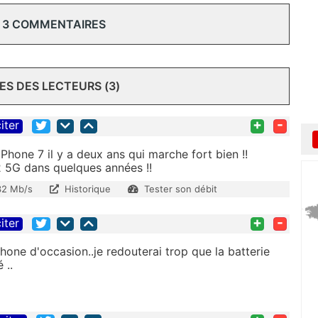
 3 COMMENTAIRES
S DES LECTEURS (3)
+
-
iter
hone 7 il y a deux ans qui marche fort bien !!
12 5G dans quelques années !!
32 Mb/s
Historique
Tester son débit
+
-
iter
hone d'occasion..je redouterai trop que la batterie
 ..