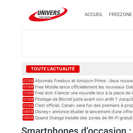
ACCUEIL
FREEZONE
TOUTE L'ACTUALITÉ
Abonnés Freebox et Amazon Prime : deux nouveau
07/08
Free Mobile lance officiellement les nouveaux Ga
07/08
des promos et des cadeaux
Free doit-il lancer une nouvelle box à la place de
07/08
Piratage de Bloctel juste avant son arrêt ? Jusqu
07/08
auraient fuité
C’est officiel, Canal+ sera l’un des premiers à 
07/08
Vision 2
Disney+ annonce étudier le lancement d’une offre 
06/08
Quand Orange installe des zones de Wi-Fi gratui
06/08
Smartphones d’occasion : 