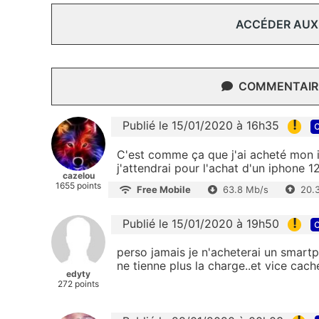
ACCÉDER AUX
COMMENTAIRE
!
Publié le 15/01/2020 à 16h35
c
C'est comme ça que j'ai acheté mon iP
j'attendrai pour l'achat d'un iphone 
cazelou
1655 points
Free Mobile
63.8 Mb/s
20.
!
Publié le 15/01/2020 à 19h50
c
perso jamais je n'acheterai un smartp
ne tienne plus la charge..et vice caché
edyty
272 points