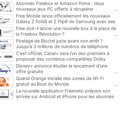
Abonnés Freebox et Amazon Prime : deux
nouveaux jeux PC offerts à récupérer
...
Free Mobile lance officiellement les nouveaux
Galaxy Z Fold8 et Z Flip8 de Samsung avec des
promos et des cadeaux
...
Free doit-il lancer une nouvelle box à la place de
la Freebox Révolution ?
...
Piratage de Bloctel juste avant son arrêt ?
Jusqu'à 3 millions de numéros de téléphone
auraient fuité
...
C'est officiel, Canal+ sera l'un des premiers à
proposer des contenus compatibles Dolby
Vision 2
...
Disney+ annonce étudier le lancement d'une
offre gratuite
...
Quand Orange installe des zones de Wi-Fi
gratuit au Bout du Monde
...
La nouvelle application Freenetic prépare son
arrivée sur Android et iPhone pour les abonnés
Freebox, testez la
...