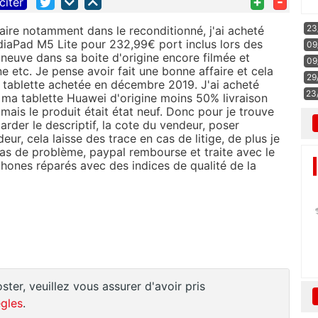
+
-
citer
23
faire notamment dans le reconditionné, j'ai acheté
iaPad M5 Lite pour 232,99€ port inclus lors des
09
it neuve dans sa boite d'origine encore filmée et
09
e etc. Je pense avoir fait une bonne affaire et cela
29
 tablette achetée en décembre 2019. J'ai acheté
23
 ma tablette Huawei d'origine moins 50% livraison
 mais le produit était état neuf. Donc pour je trouve
garder le descriptif, la cote du vendeur, poser
r, cela laisse des trace en cas de litige, de plus je
as de problème, paypal rembourse et traite avec le
hones réparés avec des indices de qualité de la
ster, veuillez vous assurer d'avoir pris
gles
.