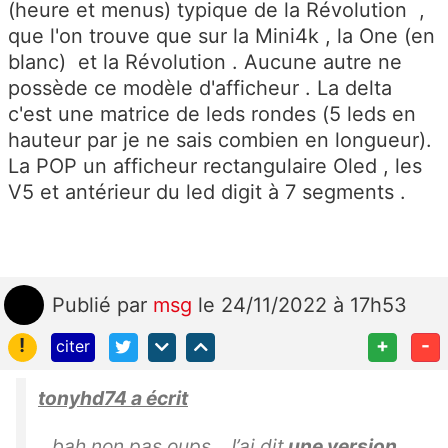
(heure et menus) typique de la Révolution ,
que l'on trouve que sur la Mini4k , la One (en
blanc) et la Révolution . Aucune autre ne
possède ce modèle d'afficheur . La delta
c'est une matrice de leds rondes (5 leds en
hauteur par je ne sais combien en longueur).
La POP un afficheur rectangulaire Oled , les
V5 et antérieur du led digit à 7 segments .
Publié
par
msg
le 24/11/2022 à 17h53
!
+
-
citer
tonyhd74 a écrit
bah non pas oups. J’ai dit
une version