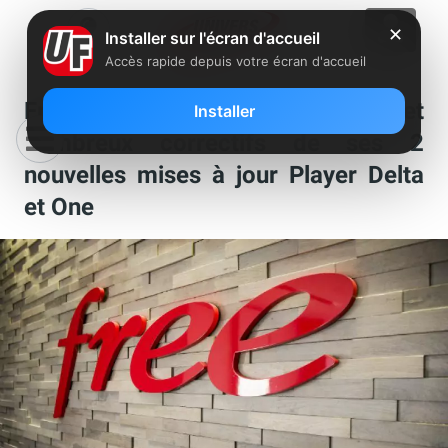
✕
Installer sur l'écran d'accueil
Accès rapide depuis votre écran d'accueil
Free détaille les améliorations et
Installer
nombreux correctifs de ses 2
nouvelles mises à jour Player Delta
et One