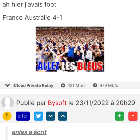
ah hier j'avais foot
France Australie 4-1
iCloud Private Relay
421 Mb/s
479 Mb/s
Publié
par
Bysoft
le 23/11/2022 à 20h29
!
+
-
citer
enlex a écrit