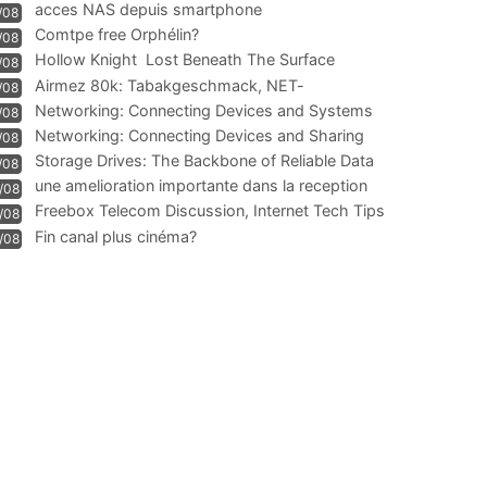
acces NAS depuis smartphone
/08
Comtpe free Orphélin?
/08
Hollow Knight  Lost Beneath The Surface
/08
Airmez 80k: Tabakgeschmack, NET-
/08
Technologie und Leistung im
Networking: Connecting Devices and Systems
/08
Networking: Connecting Devices and Sharing
/08
Information
Storage Drives: The Backbone of Reliable Data
/08
Management
une amelioration importante dans la reception
/08
WIFI
Freebox Telecom Discussion, Internet Tech Tips
/08
Communi
Fin canal plus cinéma?
/08