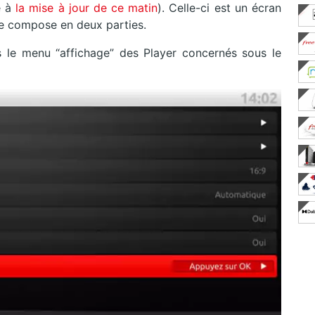
e à
la mise à jour de ce matin
). Celle-ci est un écran
 se compose en deux parties.
s le menu “affichage” des Player concernés sous le