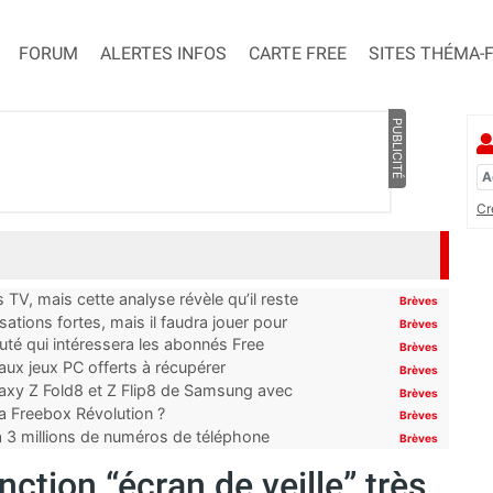
FORUM
ALERTES INFOS
CARTE FREE
SITES THÉMA-
PUBLICITÉ
Cr
TV, mais cette analyse révèle qu’il reste
Brèves
ations fortes, mais il faudra jouer pour
Brèves
uté qui intéressera les abonnés Free
Brèves
x jeux PC offerts à récupérer
Brèves
laxy Z Fold8 et Z Flip8 de Samsung avec
Brèves
 la Freebox Révolution ?
Brèves
’à 3 millions de numéros de téléphone
Brèves
ction “écran de veille” très