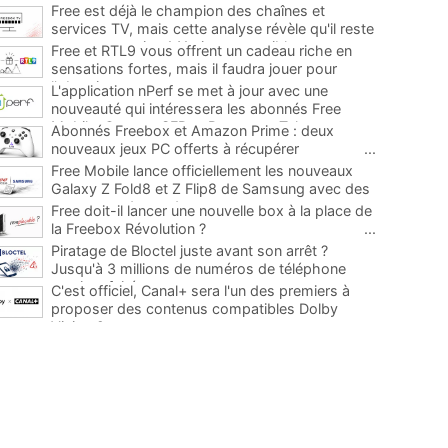
Free est déjà le champion des chaînes et
services TV, mais cette analyse révèle qu'il reste
encore au moins 141 ajouts possibles
...
Free et RTL9 vous offrent un cadeau riche en
sensations fortes, mais il faudra jouer pour
l'obtenir
...
L'application nPerf se met à jour avec une
nouveauté qui intéressera les abonnés Free
Mobile, Orange, SFR et Bouygues Telecom
...
Abonnés Freebox et Amazon Prime : deux
nouveaux jeux PC offerts à récupérer
...
Free Mobile lance officiellement les nouveaux
Galaxy Z Fold8 et Z Flip8 de Samsung avec des
promos et des cadeaux
...
Free doit-il lancer une nouvelle box à la place de
la Freebox Révolution ?
...
Piratage de Bloctel juste avant son arrêt ?
Jusqu'à 3 millions de numéros de téléphone
auraient fuité
...
C'est officiel, Canal+ sera l'un des premiers à
proposer des contenus compatibles Dolby
Vision 2
...