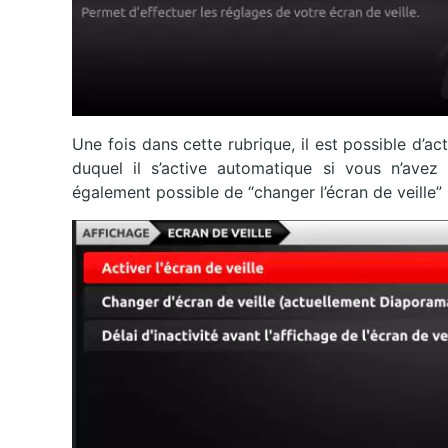
Une fois dans cette rubrique, il est possible d’act
duquel il s’active automatique si vous n’avez 
également possible de “changer l’écran de veille”