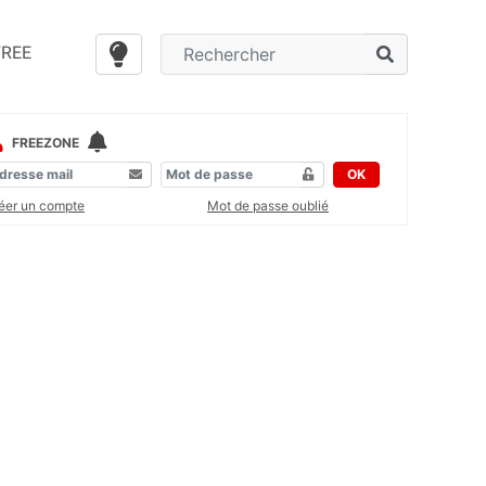
FREE
FREEZONE
OK
éer un compte
Mot de passe oublié