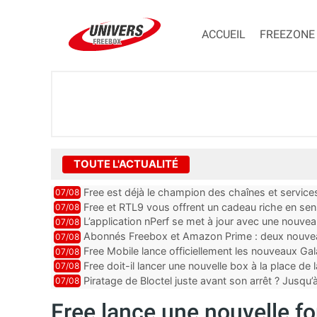
ACCUEIL
FREEZONE
TOUTE L'ACTUALITÉ
Free est déjà le champion des chaînes et services 
07/08
encore au moin...
Free et RTL9 vous offrent un cadeau riche en sens
07/08
l’obtenir
L’application nPerf se met à jour avec une nouvea
07/08
Mobile, Orange, SFR ...
Abonnés Freebox et Amazon Prime : deux nouveau
07/08
Free Mobile lance officiellement les nouveaux Ga
07/08
des promos et des cadeaux
Free doit-il lancer une nouvelle box à la place de
07/08
Piratage de Bloctel juste avant son arrêt ? Jusqu
07/08
auraient fuité
Free lance une nouvelle fon