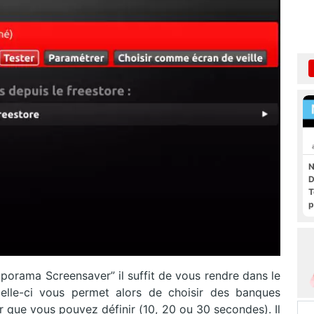
N
D
T
p
aporama Screensaver” il suffit de vous rendre dans le
Celle-ci vous permet alors de choisir des banques
ier que vous pouvez définir (10, 20 ou 30 secondes). Il