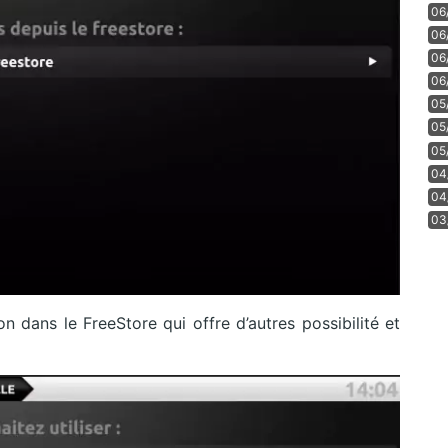
06
06
06
06
05
05
05
04
04
03
n dans le FreeStore qui offre d’autres possibilité et