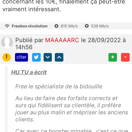
concernant les 10€, finalement ça peut-être
vraiment intéressant.
Freebox révolution
815 Mb/s
539 Mb/s
Publié
par
MAAAAARC
le 28/09/2022 à
14h56
!
+
-
citer
HU.TU a écrit
Free le spécialiste de la bidouille
Au lieu de faire des forfaits corrects et
surs qui fidélisent sa clientèle, il préfère
jouer au plus malin et mépriser les anciens
clients.
Car avec ce booster minable , c'est ce que