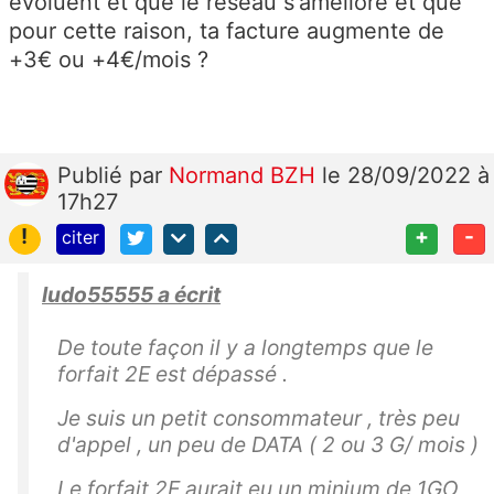
évoluent et que le réseau s'améliore et que
pour cette raison, ta facture augmente de
+3€ ou +4€/mois ?
Publié
par
Normand BZH
le 28/09/2022 à
17h27
!
+
-
citer
ludo55555 a écrit
De toute façon il y a longtemps que le
forfait 2E est dépassé .
Je suis un petit consommateur , très peu
d'appel , un peu de DATA ( 2 ou 3 G/ mois )
Le forfait 2E aurait eu un minium de 1GO