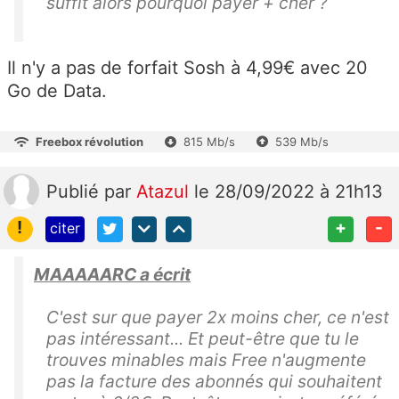
suffit alors pourquoi payer + cher ?
Il n'y a pas de forfait Sosh à 4,99€ avec 20
Go de Data.
Freebox révolution
815 Mb/s
539 Mb/s
Publié
par
Atazul
le 28/09/2022 à 21h13
!
+
-
citer
MAAAAARC a écrit
C'est sur que payer 2x moins cher, ce n'est
pas intéressant... Et peut-être que tu le
trouves minables mais Free n'augmente
pas la facture des abonnés qui souhaitent