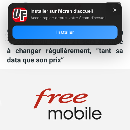
✕
Installer sur l'écran d'accueil
Accès rapide depuis votre écran d'accueil
Free Mobile : la nouvelle option
Installer
“booster” du forfait 2€ sera amenée
à changer régulièrement, “tant sa
data que son prix”