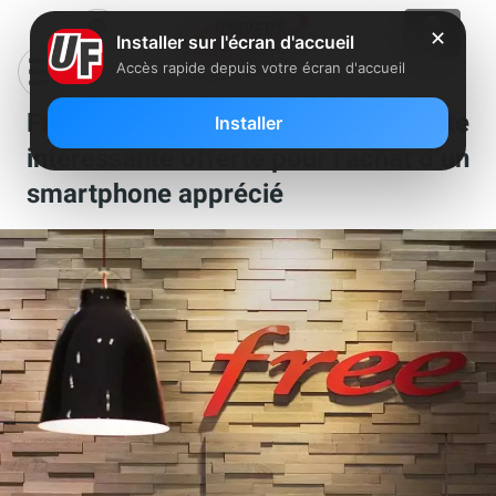
✕
Installer sur l'écran d'accueil
Accès rapide depuis votre écran d'accueil
Free Mobile : une enceinte
Installer
intéressante offerte pour l’achat d’un
smartphone apprécié