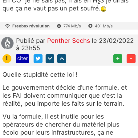
En CO² je ne sais pas, mais en H
S je dirais
2
que ça ne vaut pas un pet soufré.
Freebox révolution
774 Mb/s
401 Mb/s
Publié
par
Penther Sechs
le 23/02/2022
à 23h55
!
+
-
citer
Quelle stupidité cette loi !
Le gouvernement décide d'une formule, et
les FAI doivent communiquer que c'est la
réalité, peu importe les faits sur le terrain.
Vu la formule, il est inutile pour les
opérateurs de chercher du matériel plus
écolo pour leurs infrastructures, ça ne