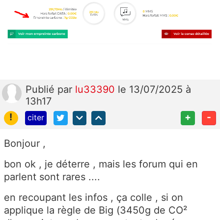
Publié
par
lu33390
le 13/07/2025 à
13h17
!
+
-
citer
Bonjour ,
bon ok , je déterre , mais les forum qui en
parlent sont rares ....
en recoupant les infos , ça colle , si on
applique la règle de Big (3450g de CO²