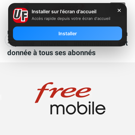
✕
Installer sur l'écran d'accueil
Accès rapide depuis votre écran d'accueil
Free Mobile se met en règle avec la
Installer
loi, une nouvelle information est
donnée à tous ses abonnés