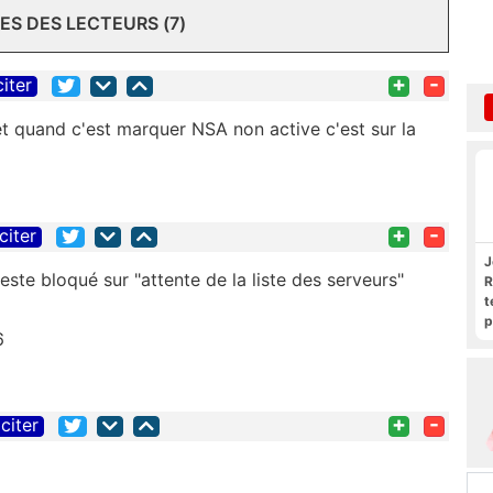
S DES LECTEURS (7)
+
-
citer
et quand c'est marquer NSA non active c'est sur la
+
-
citer
J
este bloqué sur "attente de la liste des serveurs"
R
t
p
6
R
+
-
citer