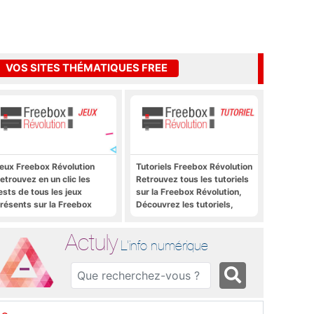
VOS SITES THÉMATIQUES FREE
eux Freebox Révolution
Tutoriels Freebox Révolution
etrouvez en un clic les
Retrouvez tous les tutoriels
ests de tous les jeux
sur la Freebox Révolution,
résents sur la Freebox
Découvrez les tutoriels,
évolution, la box de Free
trucs et astuces pour la
Freebox Révolution,
Actuly
Freebox Server, Freebox
L'info numérique
Player