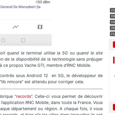
23
09
09
29
23
it quand le terminal utilise la 5G ou quand le site
on de la disponibilité de la technologie sans préjuger
e à ce propos Vache GTI, membre d’RNC Mobile.
encontrés sous Android 12 en 5G, le développeur de
la “lib nmcore” est attendu pour corriger cela.
ubrique
“records”
. Celle-ci vous permet de découvrir
de l’application RNC Mobile, dans toute la France. Vous
aque département ou région. A chaque fois, il vous
records, et bien sûr les villes dans lesquelles ils ont