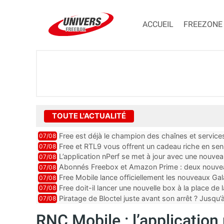
ACCUEIL
FREEZONE
TOUTE L'ACTUALITÉ
Free est déjà le champion des chaînes et services 
07/08
encore au moin...
Free et RTL9 vous offrent un cadeau riche en sens
07/08
l’obtenir
L’application nPerf se met à jour avec une nouvea
07/08
Mobile, Orange, SFR ...
Abonnés Freebox et Amazon Prime : deux nouveau
07/08
Free Mobile lance officiellement les nouveaux Ga
07/08
des promos et des cadeaux
Free doit-il lancer une nouvelle box à la place de
07/08
Piratage de Bloctel juste avant son arrêt ? Jusqu
07/08
auraient fuité
RNC Mobile : l’application 