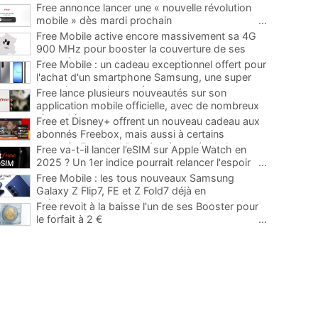
Free annonce lancer une « nouvelle révolution
mobile » dès mardi prochain
...
Free Mobile active encore massivement sa 4G
900 MHz pour booster la couverture de ses
abonnés
...
Free Mobile : un cadeau exceptionnel offert pour
l'achat d'un smartphone Samsung, une super
occasion pour la rentrée
...
Free lance plusieurs nouveautés sur son
application mobile officielle, avec de nombreux
ajouts bienvenus
...
Free et Disney+ offrent un nouveau cadeau aux
abonnés Freebox, mais aussi à certains
abonnés Free Mobile grâce à une évolution
...
Free va-t-il lancer l’eSIM sur Apple Watch en
2025 ? Un 1er indice pourrait relancer l'espoir
...
Free Mobile : les tous nouveaux Samsung
Galaxy Z Flip7, FE et Z Fold7 déjà en
précommande avec des promos
...
Free revoit à la baisse l'un de ses Booster pour
le forfait à 2 €
...