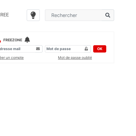
FREE
FREEZONE
OK
éer un compte
Mot de passe oublié