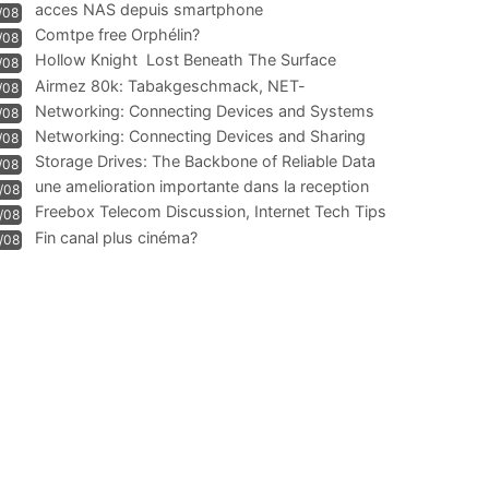
acces NAS depuis smartphone
/08
Comtpe free Orphélin?
/08
Hollow Knight  Lost Beneath The Surface
/08
Airmez 80k: Tabakgeschmack, NET-
/08
Technologie und Leistung im
Networking: Connecting Devices and Systems
/08
Networking: Connecting Devices and Sharing
/08
Information
Storage Drives: The Backbone of Reliable Data
/08
Management
une amelioration importante dans la reception
/08
WIFI
Freebox Telecom Discussion, Internet Tech Tips
/08
Communi
Fin canal plus cinéma?
/08