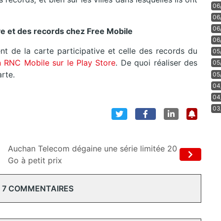
06
06
06
tive et des records chez Free Mobile
06
 de la carte participative et celle des records du
05
on RNC Mobile sur le Play Store
. De quoi réaliser des
05
arte.
05
04
04
03
Auchan Telecom dégaine une série limitée 20
Go à petit prix
 7 COMMENTAIRES