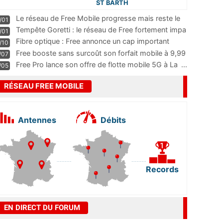
ST BARTH
Le réseau de Free Mobile progresse mais reste le
/01
m
...
Tempête Goretti : le réseau de Free fortement impa
/01
...
Fibre optique : Free annonce un cap important
/10
pass
...
Free booste sans surcoût son forfait mobile à 9,99
/07
...
Free Pro lance son offre de flotte mobile 5G à La
...
/05
RÉSEAU FREE MOBILE
Antennes
Débits
Records
EN DIRECT DU FORUM