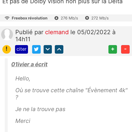
Et pas de Dolby vision non plus sur la Delta
Freebox révolution
276 Mb/s
272 Mb/s
Publié
par
clemand
le 05/02/2022 à
14h11
!
+
-
citer
01ivier a écrit
Hello,
Où se trouve cette chaîne "Évènement 4k"
?
Je ne la trouve pas
Merci