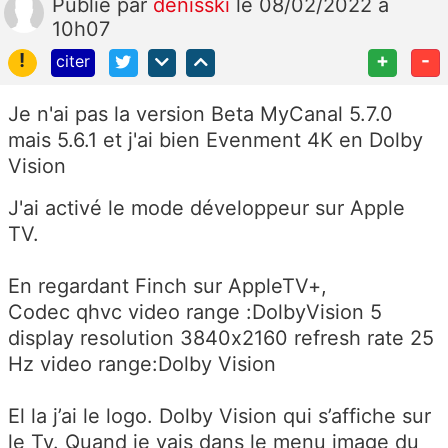
Publié
par
denisski
le 08/02/2022 à
10h07
!
+
-
citer
Je n'ai pas la version Beta MyCanal 5.7.0
mais 5.6.1 et j'ai bien Evenment 4K en Dolby
Vision
J'ai activé le mode développeur sur Apple
TV.
En regardant Finch sur AppleTV+,
Codec qhvc video range :DolbyVision 5
display resolution 3840x2160 refresh rate 25
Hz video range:Dolby Vision
El la j’ai le logo. Dolby Vision qui s’affiche sur
le Tv. Quand je vais dans le menu image du