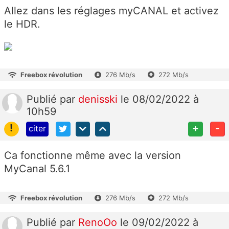
Allez dans les réglages myCANAL et activez
le HDR.
Freebox révolution
276 Mb/s
272 Mb/s
Publié
par
denisski
le 08/02/2022 à
10h59
!
+
-
citer
Ca fonctionne même avec la version
MyCanal 5.6.1
Freebox révolution
276 Mb/s
272 Mb/s
Publié
par
RenoOo
le 09/02/2022 à