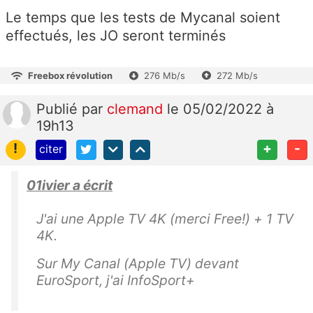
Le temps que les tests de Mycanal soient
effectués, les JO seront terminés
Freebox révolution
276 Mb/s
272 Mb/s
Publié
par
clemand
le 05/02/2022 à
19h13
!
+
-
citer
01ivier a écrit
J'ai une Apple TV 4K (merci Free!) + 1 TV
4K.
Sur My Canal (Apple TV) devant
EuroSport, j'ai InfoSport+