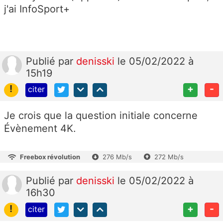
j'ai InfoSport+
Publié
par
denisski
le 05/02/2022 à
15h19
!
+
-
citer
Je crois que la question initiale concerne
Évènement 4K.
Freebox révolution
276 Mb/s
272 Mb/s
Publié
par
denisski
le 05/02/2022 à
16h30
!
+
-
citer