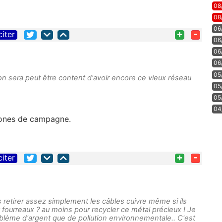
08
08
06
+
-
citer
06
06
06
05
on sera peut être content d'avoir encore ce vieux réseau
05
05
04
phones de campagne.
+
-
citer
 retirer assez simplement les câbles cuivre même si ils
t fourreaux ? au moins pour recycler ce métal précieux ! Je
roblème d'argent que de pollution environnementale.. C'est