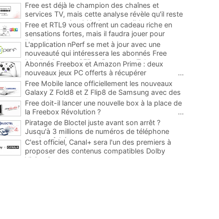
Free est déjà le champion des chaînes et
services TV, mais cette analyse révèle qu'il reste
encore au moins 141 ajouts possibles
...
Free et RTL9 vous offrent un cadeau riche en
sensations fortes, mais il faudra jouer pour
l'obtenir
...
L'application nPerf se met à jour avec une
nouveauté qui intéressera les abonnés Free
Mobile, Orange, SFR et Bouygues Telecom
...
Abonnés Freebox et Amazon Prime : deux
nouveaux jeux PC offerts à récupérer
...
Free Mobile lance officiellement les nouveaux
Galaxy Z Fold8 et Z Flip8 de Samsung avec des
promos et des cadeaux
...
Free doit-il lancer une nouvelle box à la place de
la Freebox Révolution ?
...
Piratage de Bloctel juste avant son arrêt ?
Jusqu'à 3 millions de numéros de téléphone
auraient fuité
...
C'est officiel, Canal+ sera l'un des premiers à
proposer des contenus compatibles Dolby
Vision 2
...