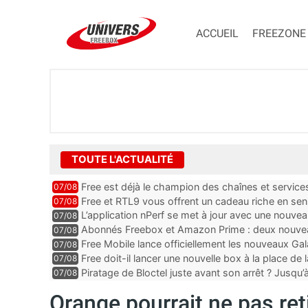
ACCUEIL
FREEZONE
TOUTE L'ACTUALITÉ
Free est déjà le champion des chaînes et services 
07/08
encore au moin...
Free et RTL9 vous offrent un cadeau riche en sens
07/08
l’obtenir
L’application nPerf se met à jour avec une nouvea
07/08
Mobile, Orange, SFR ...
Abonnés Freebox et Amazon Prime : deux nouveau
07/08
Free Mobile lance officiellement les nouveaux Ga
07/08
des promos et des cadeaux
Free doit-il lancer une nouvelle box à la place de
07/08
Piratage de Bloctel juste avant son arrêt ? Jusqu
07/08
auraient fuité
Orange pourrait ne pas ret