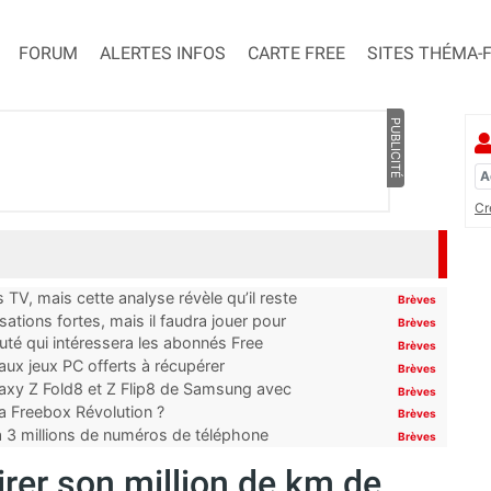
FORUM
ALERTES INFOS
CARTE FREE
SITES THÉMA-
PUBLICITÉ
Cr
TV, mais cette analyse révèle qu’il reste
Brèves
ations fortes, mais il faudra jouer pour
Brèves
uté qui intéressera les abonnés Free
Brèves
x jeux PC offerts à récupérer
Brèves
laxy Z Fold8 et Z Flip8 de Samsung avec
Brèves
 la Freebox Révolution ?
Brèves
’à 3 millions de numéros de téléphone
Brèves
irer son million de km de