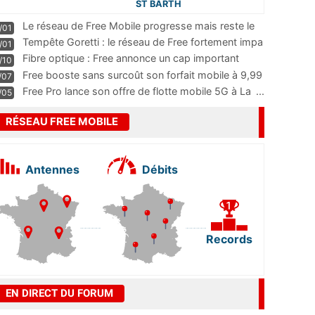
ST BARTH
Le réseau de Free Mobile progresse mais reste le
/01
m
...
Tempête Goretti : le réseau de Free fortement impa
/01
...
Fibre optique : Free annonce un cap important
/10
pass
...
Free booste sans surcoût son forfait mobile à 9,99
/07
...
Free Pro lance son offre de flotte mobile 5G à La
...
/05
RÉSEAU FREE MOBILE
Antennes
Débits
Records
EN DIRECT DU FORUM