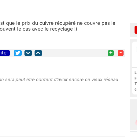
st que le prix du cuivre récupéré ne couvre pas le
souvent le cas avec le recyclage !)
+
-
iter
L
F
on sera peut être content d'avoir encore ce vieux réseau
T
c
l
s