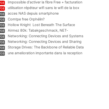
Impossible d'activer la fibre Free + facturation
/08
résiliation
utilisation répéteur wifi sans le wifi de la box
/08
acces NAS depuis smartphone
/08
Comtpe free Orphélin?
/08
Hollow Knight  Lost Beneath The Surface
/08
Airmez 80k: Tabakgeschmack, NET-
/08
Technologie und Leistung im
Networking: Connecting Devices and Systems
/08
Networking: Connecting Devices and Sharing
/08
Information
Storage Drives: The Backbone of Reliable Data
/08
Management
une amelioration importante dans la reception
/08
WIFI