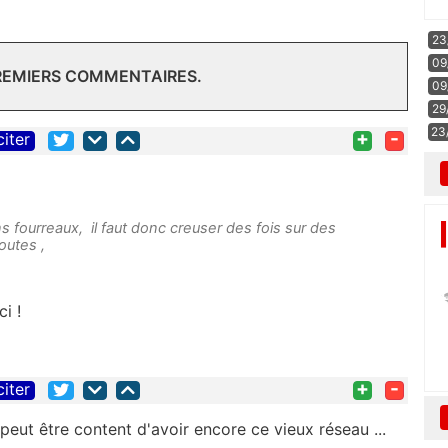
23
09
PREMIERS COMMENTAIRES.
09
29
23
+
-
citer
s fourreaux, il faut donc creuser des fois sur des
routes ,
i !
+
-
citer
peut être content d'avoir encore ce vieux réseau ...