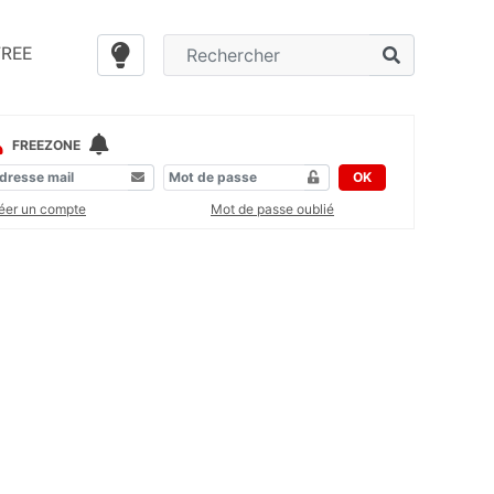
FREE
FREEZONE
OK
éer un compte
Mot de passe oublié