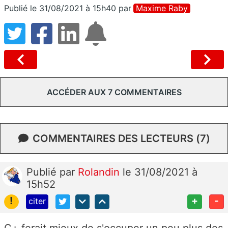
Publié le 31/08/2021 à 15h40
par
Maxime Raby
ACCÉDER AUX 7 COMMENTAIRES
COMMENTAIRES DES LECTEURS (7)
Publié
par
Rolandin
le 31/08/2021 à
15h52
!
+
-
citer
C+ ferait mieux de s'occuper un peu plus des