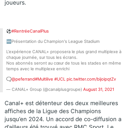
joueurs.
⚽️
#RentréeCanalPlus
🆕Présentation du Champion's League Stadium
L’expérience CANAL+ proposera le plus grand multiplexe à
chaque journée, sur tous les écrans.
Nos abonnés seront au cœur de tous les stades en même
temps avec le multiplexe enrichi
🗨️
@peferrand
#Multilive
#UCL
pic.twitter.com/bijoipqtZv
— CANAL+ Group (@canalplusgroupe)
August 31, 2021
Canal+ est détenteur des deux meilleures
affiches de la Ligue des Champions
jusqu’en 2024. Un accord de co-diffusion a
d’ailleurs été trouvé avec RMC Sport. Le