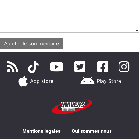
App store
Play Store
Mentions légales
Qui sommes nous