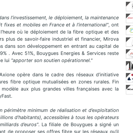
dans l’investissement, le déploiement, la maintenance
it fixes et mobiles en France et à l’international"
, ont
A l’heure où le déploiement de la fibre optique et des
 plus de savoir-faire industriel et financier, Mirova
s dans son développement en entrant au capital de
e 49% . Avec 51%, Bouygues Energies & Services reste
e lui
"apporter son soutien opérationnel."
xione opère dans le cadre des réseaux d’initiative
ures fibre optique mutualisées en zones rurales. Fin
 modèle aux plus grandes villes françaises avec la
yFast.
n périmètre minimum de réalisation et d’exploitation
illions d’habitants), accessibles à tous les opérateurs
illiards d’euros"
. La filiale de Bouygues a signé un
nt de proposer ses offres fibre sur les réseaux qu’il