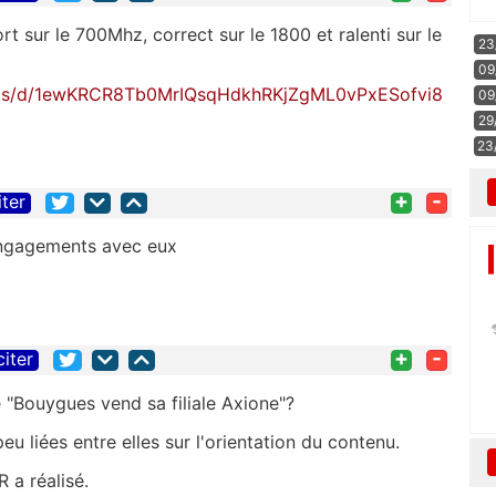
ort sur le 700Mhz, correct sur le 1800 et ralenti sur le
23
09
eets/d/1ewKRCR8Tb0MrIQsqHdkhRKjZgML0vPxESofvi8
09
29
23
+
-
iter
engagements avec eux
+
-
citer
 "Bouygues vend sa filiale Axione"?
peu liées entre elles sur l'orientation du contenu.
R a réalisé.