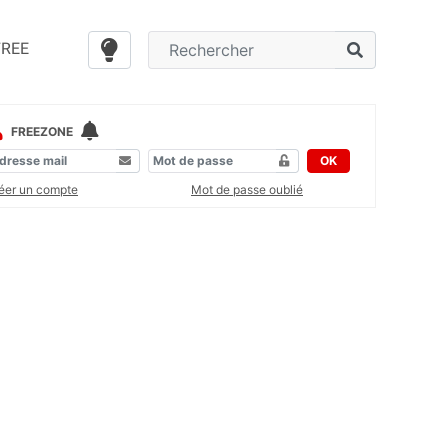
FREE
FREEZONE
OK
éer un compte
Mot de passe oublié