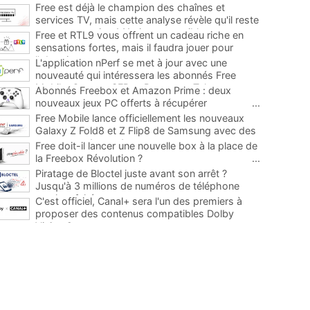
Free est déjà le champion des chaînes et
services TV, mais cette analyse révèle qu'il reste
encore au moins 141 ajouts possibles
...
Free et RTL9 vous offrent un cadeau riche en
sensations fortes, mais il faudra jouer pour
l'obtenir
...
L'application nPerf se met à jour avec une
nouveauté qui intéressera les abonnés Free
Mobile, Orange, SFR et Bouygues Telecom
...
Abonnés Freebox et Amazon Prime : deux
nouveaux jeux PC offerts à récupérer
...
Free Mobile lance officiellement les nouveaux
Galaxy Z Fold8 et Z Flip8 de Samsung avec des
promos et des cadeaux
...
Free doit-il lancer une nouvelle box à la place de
la Freebox Révolution ?
...
Piratage de Bloctel juste avant son arrêt ?
Jusqu'à 3 millions de numéros de téléphone
auraient fuité
...
C'est officiel, Canal+ sera l'un des premiers à
proposer des contenus compatibles Dolby
Vision 2
...