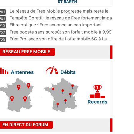
ST BARTH
Le réseau de Free Mobile progresse mais reste le
/01
m
...
Tempête Goretti : le réseau de Free fortement impa
/01
...
Fibre optique : Free annonce un cap important
/10
pass
...
Free booste sans surcoût son forfait mobile à 9,99
/07
...
Free Pro lance son offre de flotte mobile 5G à La
...
/05
RÉSEAU FREE MOBILE
Antennes
Débits
Records
EN DIRECT DU FORUM