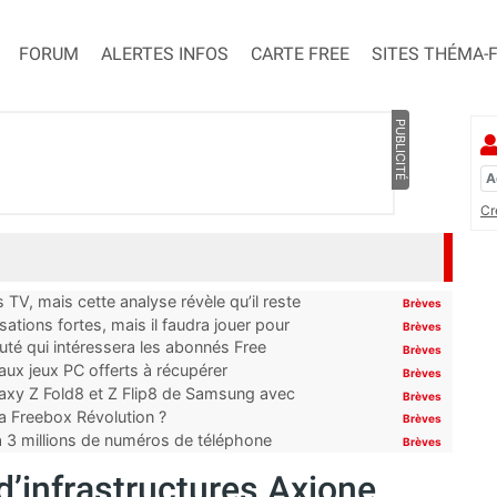
FORUM
ALERTES INFOS
CARTE FREE
SITES THÉMA-
PUBLICITÉ
Cr
TV, mais cette analyse révèle qu’il reste
Brèves
ations fortes, mais il faudra jouer pour
Brèves
uté qui intéressera les abonnés Free
Brèves
x jeux PC offerts à récupérer
Brèves
laxy Z Fold8 et Z Flip8 de Samsung avec
Brèves
 la Freebox Révolution ?
Brèves
’à 3 millions de numéros de téléphone
Brèves
 d’infrastructures Axione