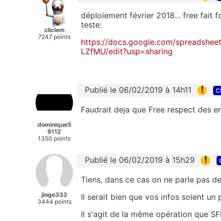
déploiement février 2018... free fait f
teste:
cliclem
7247 points
https://docs.google.com/spreadsh
LZfMU/edit?usp=sharing
!
Publié le 06/02/2019 à 14h11
c
Faudrait deja que Free respect des 
dominique5
9112
1350 points
!
Publié le 06/02/2019 à 15h29
Tiens, dans ce cas on ne parle pas de
jinge333
Il serait bien que vos infos soient un 
3444 points
Il s'agit de la même opération que SF