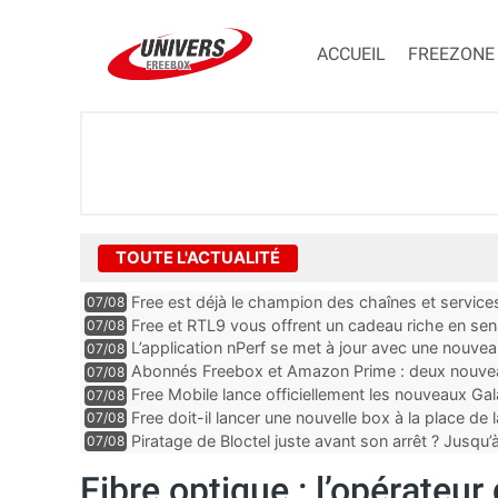
ACCUEIL
FREEZONE
TOUTE L'ACTUALITÉ
Free est déjà le champion des chaînes et services 
07/08
encore au moin...
Free et RTL9 vous offrent un cadeau riche en sens
07/08
l’obtenir
L’application nPerf se met à jour avec une nouvea
07/08
Mobile, Orange, SFR ...
Abonnés Freebox et Amazon Prime : deux nouveau
07/08
Free Mobile lance officiellement les nouveaux Ga
07/08
des promos et des cadeaux
Free doit-il lancer une nouvelle box à la place de
07/08
Piratage de Bloctel juste avant son arrêt ? Jusqu
07/08
auraient fuité
Fibre optique : l’opérateur