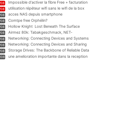
Impossible d'activer la fibre Free + facturation
/08
résiliation
utilisation répéteur wifi sans le wifi de la box
/08
acces NAS depuis smartphone
/08
Comtpe free Orphélin?
/08
Hollow Knight  Lost Beneath The Surface
/08
Airmez 80k: Tabakgeschmack, NET-
/08
Technologie und Leistung im
Networking: Connecting Devices and Systems
/08
Networking: Connecting Devices and Sharing
/08
Information
Storage Drives: The Backbone of Reliable Data
/08
Management
une amelioration importante dans la reception
/08
WIFI