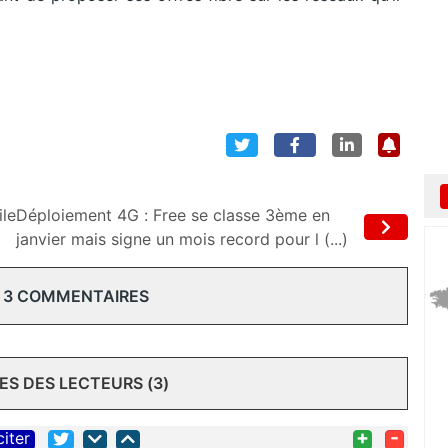
ile
Déploiement 4G : Free se classe 3ème en
janvier mais signe un mois record pour l (...)
 3 COMMENTAIRES
S DES LECTEURS (3)
+
-
citer