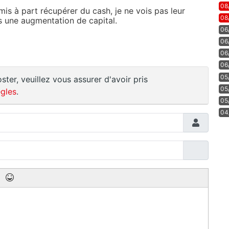
08
is à part récupérer du cash, je ne vois pas leur
08
s une augmentation de capital.
06
06
06
06
05
ster, veuillez vous assurer d'avoir pris
05
gles
.
05
04