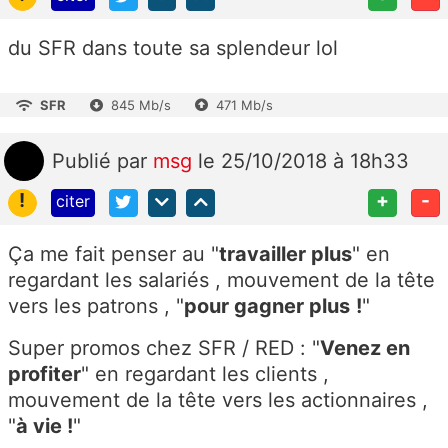
du SFR dans toute sa splendeur lol
SFR
845 Mb/s
471 Mb/s
Publié
par
msg
le 25/10/2018 à 18h33
!
+
-
citer
Ça me fait penser au "
travailler plus
" en
regardant les salariés , mouvement de la tête
vers les patrons , "
pour gagner plus
!
"
Super promos chez SFR / RED : "
Venez en
profiter
" en regardant les clients ,
mouvement de la tête vers les actionnaires ,
"
à vie !
"