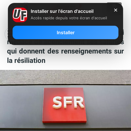
✕
Installer sur l'écran d'accueil
Accès rapide depuis votre écran d'accueil
Etude : gros bad buzz pour SFR qui
Installer
menace de licenciement ses salariés
qui donnent des renseignements sur
la résiliation