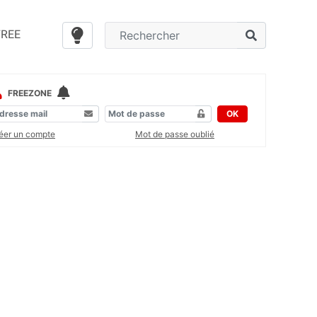
FREE
FREEZONE
OK
éer un compte
Mot de passe oublié