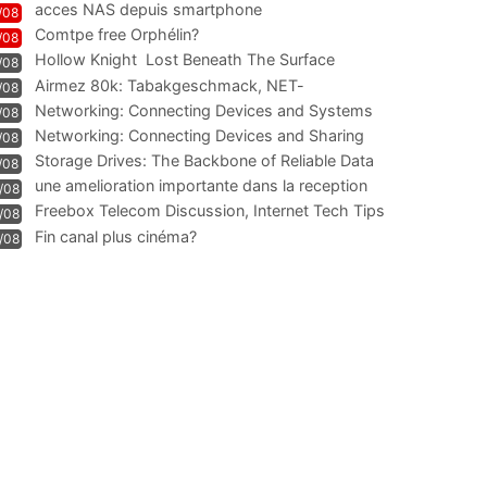
acces NAS depuis smartphone
/08
Comtpe free Orphélin?
/08
Hollow Knight  Lost Beneath The Surface
/08
Airmez 80k: Tabakgeschmack, NET-
/08
Technologie und Leistung im
Networking: Connecting Devices and Systems
/08
Networking: Connecting Devices and Sharing
/08
Information
Storage Drives: The Backbone of Reliable Data
/08
Management
une amelioration importante dans la reception
/08
WIFI
Freebox Telecom Discussion, Internet Tech Tips
/08
Communi
Fin canal plus cinéma?
/08