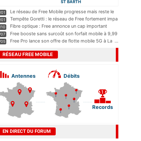
ST BARTH
Le réseau de Free Mobile progresse mais reste le
/01
m
...
Tempête Goretti : le réseau de Free fortement impa
/01
...
Fibre optique : Free annonce un cap important
/10
pass
...
Free booste sans surcoût son forfait mobile à 9,99
/07
...
Free Pro lance son offre de flotte mobile 5G à La
...
/05
RÉSEAU FREE MOBILE
Antennes
Débits
Records
EN DIRECT DU FORUM