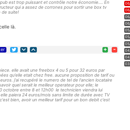
la pub est trop puissant et contrôle notre économie.... En
06
ructeur qui a assez de corrones pour sortir une box tv
06
 de suite!
06
06
elle là.
05
05
05
+
-
ter
04
04
03
iece. elle avait une freebox 4 ou 5 pour 32 euros par
nées qu'elle etait chez free. aucune proposition de tarif ou
uros. j'ai recupéré le numero de tel de l'ancien locataire
savoir quel serait le meilleur operateur pour elle; le
0 octobre entre 8 et 12h00 le technicien viendra lui
le elle paiera 24 euros/mois sans limite de durée avec TV
'est bien, avoir un meilleur tarif pour un bon debit c'est