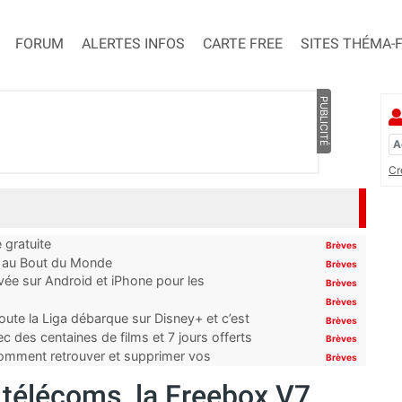
FORUM
ALERTES INFOS
CARTE FREE
SITES THÉMA-
PUBLICITÉ
Cr
 gratuite
Brèves
t au Bout du Monde
Brèves
ivée sur Android et iPhone pour les
Brèves
Brèves
oute la Liga débarque sur Disney+ et c’est
Brèves
 des centaines de films et 7 jours offerts
Brèves
 comment retrouver et supprimer vos
Brèves
 télécoms, la Freebox V7