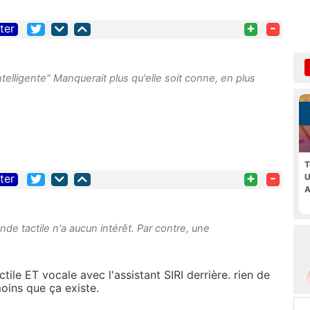
+
-
iter
telligente" Manquerait plus qu'elle soit conne, en plus
T
+
-
U
iter
A
e tactile n'a aucun intérêt. Par contre, une
ile ET vocale avec l'assistant SIRI derrière. rien de
moins que ça existe.