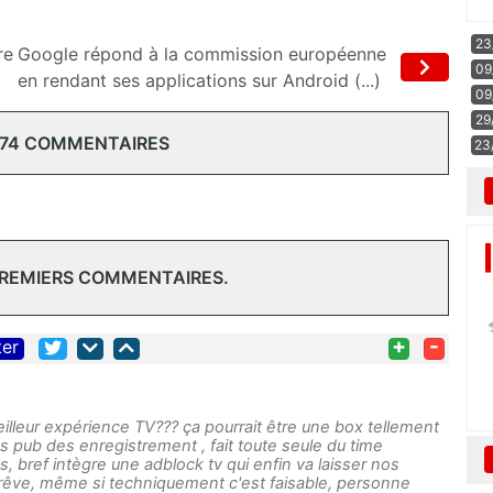
23
re
Google répond à la commission européenne
09
en rendant ses applications sur Android (...)
09
29
 74 COMMENTAIRES
23
PREMIERS COMMENTAIRES.
+
-
ter
illeur expérience TV??? ça pourrait être une box tellement
es pub des enregistrement , fait toute seule du time
s, bref intègre une adblock tv qui enfin va laisser nos
e rêve, même si techniquement c'est faisable, personne