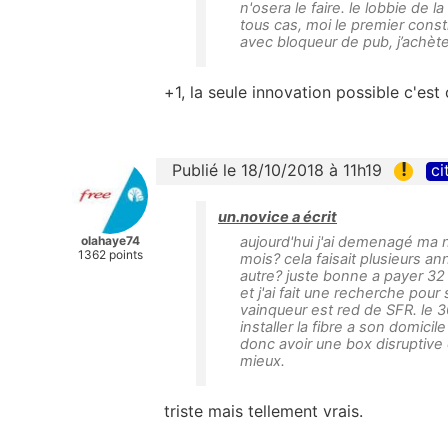
n'osera le faire. le lobbie de 
tous cas, moi le premier const
avec bloqueur de pub, j’achète
+1, la seule innovation possible c'est c
!
Publié le 18/10/2018 à 11h19
ci
un.novice a écrit
olahaye74
aujourd'hui j'ai demenagé ma n
1362 points
mois? cela faisait plusieurs an
autre? juste bonne a payer 32 e
et j'ai fait une recherche pour 
vainqueur est red de SFR. le 3
installer la fibre a son domici
donc avoir une box disruptive c
mieux.
triste mais tellement vrais.