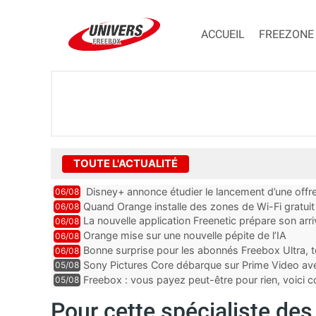
ACCUEIL
FREEZONE
TOUTE L'ACTUALITÉ
Disney+ annonce étudier le lancement d’une offre
06/08
Quand Orange installe des zones de Wi-Fi gratui
06/08
La nouvelle application Freenetic prépare son arr
06/08
abonnés Freebox, testez la
Orange mise sur une nouvelle pépite de l’IA
06/08
Bonne surprise pour les abonnés Freebox Ultra, t
06/08
inclus
Sony Pictures Core débarque sur Prime Video avec
05/08
Freebox : vous payez peut-être pour rien, voici
05/08
abonnements TV oubliés
Pour cette spécialiste des