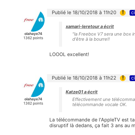
!
Publié le 18/10/2018 à 11h20
c
xamari-leretour a écrit
olahaye74
"la Freebox V7 sera une box in
1362 points
d'être à la bourre!!
LOOOL excellent!
!
Publié le 18/10/2018 à 11h22
c
Katze01 a écrit
olahaye74
Effectivement une télécommand
1362 points
télécommande vocale OK.
La télécommande de l'AppleTV est tact
disruptif là dedans, ça fait 3 ans au 