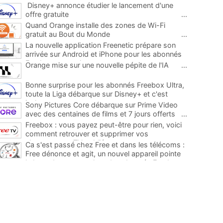
Disney+ annonce étudier le lancement d'une
offre gratuite
...
Quand Orange installe des zones de Wi-Fi
gratuit au Bout du Monde
...
La nouvelle application Freenetic prépare son
arrivée sur Android et iPhone pour les abonnés
Freebox, testez la
...
Orange mise sur une nouvelle pépite de l'IA
...
Bonne surprise pour les abonnés Freebox Ultra,
toute la Liga débarque sur Disney+ et c'est
inclus
...
Sony Pictures Core débarque sur Prime Video
avec des centaines de films et 7 jours offerts
...
Freebox : vous payez peut-être pour rien, voici
comment retrouver et supprimer vos
abonnements TV oubliés
...
Ca s'est passé chez Free et dans les télécoms :
Free dénonce et agit, un nouvel appareil pointe
le bout de son nez chez des abonnés Freebox...
...