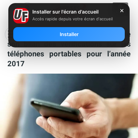
✕
Installer sur l'écran d'accueil
Accès rapide depuis votre écran d'accueil
Exposition aux ondes, l’ANFR publie
Installer
son bilan des vérifications sur les
téléphones portables pour l’année
2017