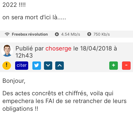
2022 !!!!
on sera mort d'ici là.....
Freebox révolution
4.54 Mb/s
750 Kb/s
Publié
par
choserge
le 18/04/2018 à
12h43
!
+
-
citer
Bonjour,
Des actes concrêts et chiffrés, voila qui
empechera les FAI de se retrancher de leurs
obligations !!