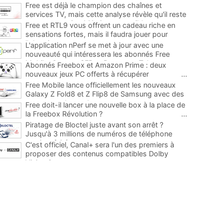
Free est déjà le champion des chaînes et
services TV, mais cette analyse révèle qu'il reste
encore au moins 141 ajouts possibles
...
Free et RTL9 vous offrent un cadeau riche en
sensations fortes, mais il faudra jouer pour
l'obtenir
...
L'application nPerf se met à jour avec une
nouveauté qui intéressera les abonnés Free
Mobile, Orange, SFR et Bouygues Telecom
...
Abonnés Freebox et Amazon Prime : deux
nouveaux jeux PC offerts à récupérer
...
Free Mobile lance officiellement les nouveaux
Galaxy Z Fold8 et Z Flip8 de Samsung avec des
promos et des cadeaux
...
Free doit-il lancer une nouvelle box à la place de
la Freebox Révolution ?
...
Piratage de Bloctel juste avant son arrêt ?
Jusqu'à 3 millions de numéros de téléphone
auraient fuité
...
C'est officiel, Canal+ sera l'un des premiers à
proposer des contenus compatibles Dolby
Vision 2
...