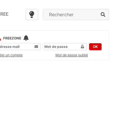
FREE
FREEZONE
OK
éer un compte
Mot de passe oublié