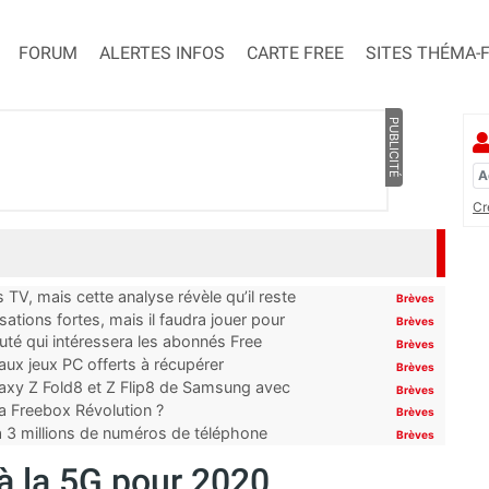
FORUM
ALERTES INFOS
CARTE FREE
SITES THÉMA-
PUBLICITÉ
Cr
TV, mais cette analyse révèle qu’il reste
Brèves
ations fortes, mais il faudra jouer pour
Brèves
uté qui intéressera les abonnés Free
Brèves
x jeux PC offerts à récupérer
Brèves
laxy Z Fold8 et Z Flip8 de Samsung avec
Brèves
 la Freebox Révolution ?
Brèves
’à 3 millions de numéros de téléphone
Brèves
à la 5G pour 2020