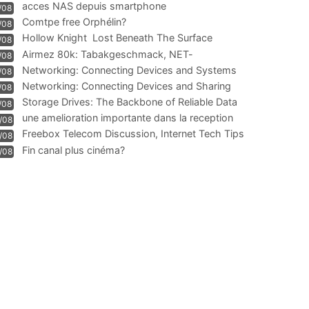
acces NAS depuis smartphone
/08
Comtpe free Orphélin?
/08
Hollow Knight  Lost Beneath The Surface
/08
Airmez 80k: Tabakgeschmack, NET-
/08
Technologie und Leistung im
Networking: Connecting Devices and Systems
/08
Networking: Connecting Devices and Sharing
/08
Information
Storage Drives: The Backbone of Reliable Data
/08
Management
une amelioration importante dans la reception
/08
WIFI
Freebox Telecom Discussion, Internet Tech Tips
/08
Communi
Fin canal plus cinéma?
/08