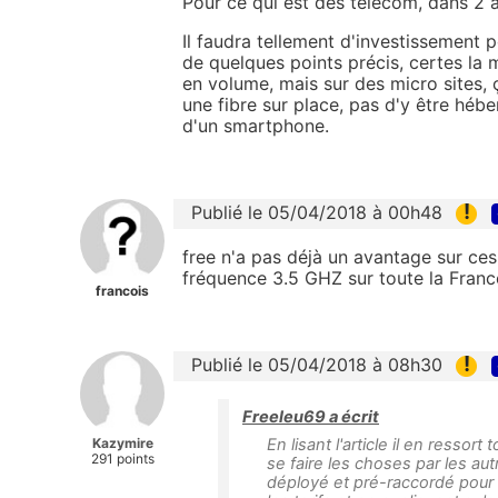
Pour ce qui est des télécom, dans 2 
Il faudra tellement d'investissement
de quelques points précis, certes la m
en volume, mais sur des micro sites, 
une fibre sur place, pas d'y être héb
d'un smartphone.
!
Publié le 05/04/2018 à 00h48
free n'a pas déjà un avantage sur ces
fréquence 3.5 GHZ
sur toute la Franc
francois
!
Publié le 05/04/2018 à 08h30
Freeleu69 a écrit
Kazymire
En lisant l'article il en ressor
291 points
se faire les choses par les au
déployé et pré-raccordé pour l