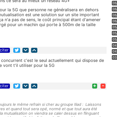
ans ce sera au mieux un réseau 4G+
06
 pour la 5G que personne ne généralisera en dehors
06
utualisation est une solution sur un site important
06
ça n'a pas de sens, le coût principal étant d'amener
06
ergé pour un machin qui porte à 500m de la taille
05
05
05
04
citer
04
03
 concurrent c'est le seul actuellement qui dispose de
e vont t'il utiliser pour la 5G
+
-
citer
t toujours le même refrain si cher au groupe Iliad : Laissons
tres et quand tout sera opé, normé et que tout aura été
a mutualisation on viendra se caler dessus en flinguant