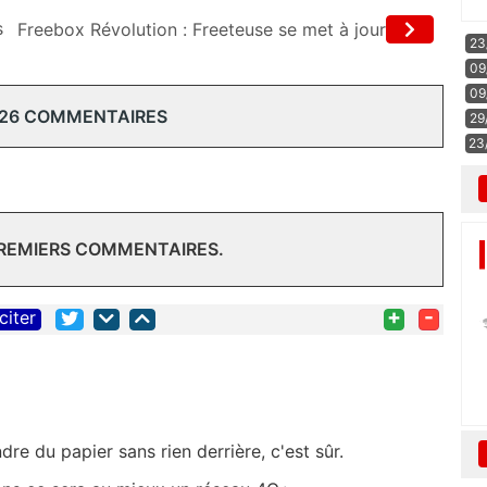
s
Freebox Révolution : Freeteuse se met à jour
23
09
09
 26 COMMENTAIRES
29
23
PREMIERS COMMENTAIRES.
+
-
citer
re du papier sans rien derrière, c'est sûr.