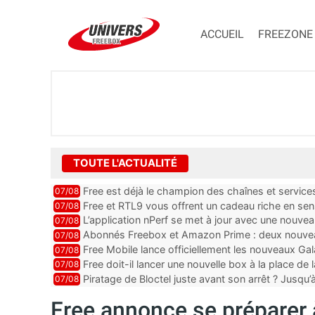
ACCUEIL
FREEZONE
TOUTE L'ACTUALITÉ
Free est déjà le champion des chaînes et services 
07/08
encore au moin...
Free et RTL9 vous offrent un cadeau riche en sens
07/08
l’obtenir
L’application nPerf se met à jour avec une nouvea
07/08
Mobile, Orange, SFR ...
Abonnés Freebox et Amazon Prime : deux nouveau
07/08
Free Mobile lance officiellement les nouveaux Ga
07/08
des promos et des cadeaux
Free doit-il lancer une nouvelle box à la place de
07/08
Piratage de Bloctel juste avant son arrêt ? Jusqu
07/08
auraient fuité
Free annonce se préparer 