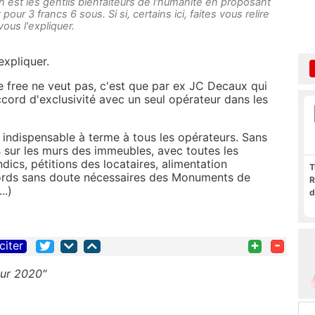
on est les gentils bienfaiteurs de l'humanité en proposant
our 3 francs 6 sous. Si si, certains ici, faites vous relire
vous l'expliquer.
expliquer.
ue free ne veut pas, c'est que par ex JC Decaux qui
ccord d'exclusivité avec un seul opérateur dans les
t indispensable à terme à tous les opérateurs. Sans
es sur les murs des immeubles, avec toutes les
ics, pétitions des locataires, alimentation
T
ccords sans doute nécessaires des Monuments de
R
..)
d
+
-
citer
our 2020"