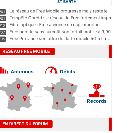
ST BARTH
Le réseau de Free Mobile progresse mais reste le
/01
m
...
Tempête Goretti : le réseau de Free fortement impa
/01
...
Fibre optique : Free annonce un cap important
/10
pass
...
Free booste sans surcoût son forfait mobile à 9,99
/07
...
Free Pro lance son offre de flotte mobile 5G à La
...
/05
RÉSEAU FREE MOBILE
Antennes
Débits
Records
EN DIRECT DU FORUM