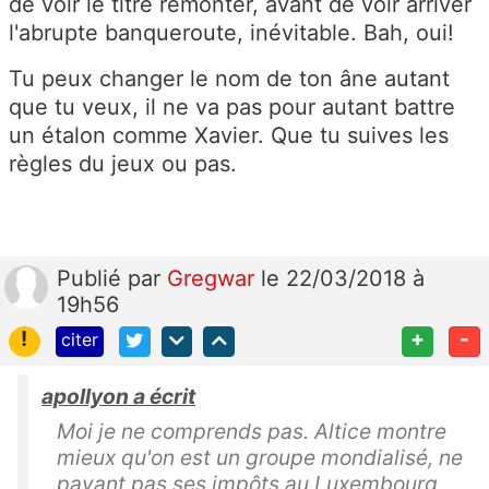
de voir le titre remonter, avant de voir arriver
l'abrupte banqueroute, inévitable. Bah, oui!
Tu peux changer le nom de ton âne autant
que tu veux, il ne va pas pour autant battre
un étalon comme Xavier. Que tu suives les
règles du jeux ou pas.
Publié
par
Gregwar
le 22/03/2018 à
19h56
!
+
-
citer
apollyon a écrit
Moi je ne comprends pas. Altice montre
mieux qu'on est un groupe mondialisé, ne
payant pas ses impôts au Luxembourg