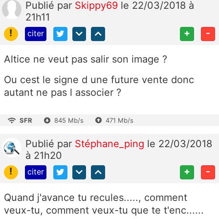
Publié
par
Skippy69
le 22/03/2018 à
21h11
!
+
-
citer
Altice ne veut pas salir son image ?
Ou cest le signe d une future vente donc
autant ne pas l associer ?
SFR
845 Mb/s
471 Mb/s
Publié
par
Stéphane_ping
le 22/03/2018
à 21h20
!
+
-
citer
Quand j'avance tu recules....., comment
veux-tu, comment veux-tu que te t'enc......