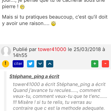
jour..., je pense que tu te cacherai sous une
pierre !
Mais si tu pratiques beaucoup, c'est qu'il doit
y avoir une raison....
Publié
par
tower41000
le 25/03/2018 à
14h55
!
+
-
citer
Stéphane_ping a écrit
tower41000 a écrit Stéphane_ping a écrit
Quand j'avance tu recules....., comment
veux-tu, comment veux-tu que te t'enc......
!!! Misère ! si tu te relis, tu verras au
contraire que c est la methode adequate.