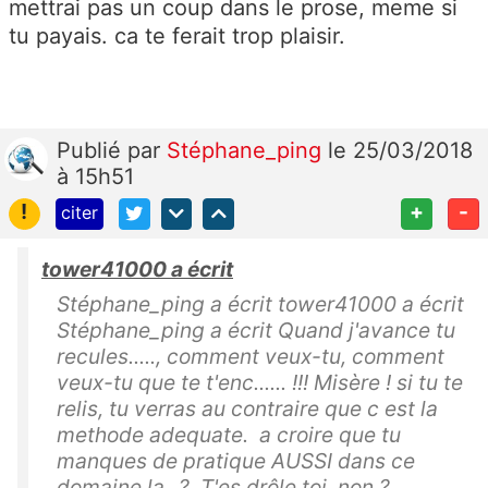
mettrai pas un coup dans le prose, meme si
tu payais. ca te ferait trop plaisir.
Publié
par
Stéphane_ping
le 25/03/2018
à 15h51
!
+
-
citer
tower41000 a écrit
Stéphane_ping a écrit tower41000 a écrit
Stéphane_ping a écrit Quand j'avance tu
recules....., comment veux-tu, comment
veux-tu que te t'enc...... !!! Misère ! si tu te
relis, tu verras au contraire que c est la
methode adequate. a croire que tu
manques de pratique AUSSI dans ce
domaine la...? T'es drôle toi, non ?