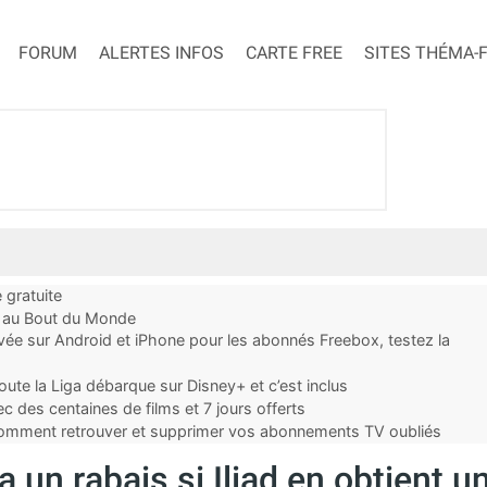
FORUM
ALERTES INFOS
CARTE FREE
SITES THÉMA-
 gratuite
t au Bout du Monde
ivée sur Android et iPhone pour les abonnés Freebox, testez la
ute la Liga débarque sur Disney+ et c’est inclus
 des centaines de films et 7 jours offerts
 comment retrouver et supprimer vos abonnements TV oubliés
 un rabais si Iliad en obtient u