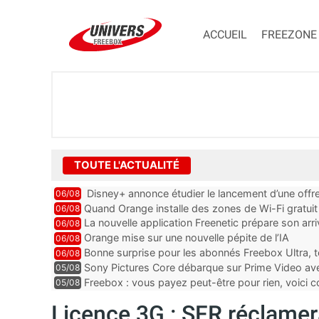
ACCUEIL
FREEZONE
TOUTE L'ACTUALITÉ
Disney+ annonce étudier le lancement d’une offre
06/08
Quand Orange installe des zones de Wi-Fi gratui
06/08
La nouvelle application Freenetic prépare son arr
06/08
Orange mise sur une nouvelle pépite de l’IA
06/08
Bonne surprise pour les abonnés Freebox Ultra, to
06/08
Sony Pictures Core débarque sur Prime Video avec
05/08
Freebox : vous payez peut-être pour rien, voici
05/08
Licence 3G : SFR réclamera