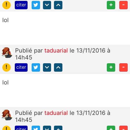
!
+
-
citer
lol
Publié
par
taduarial
le 13/11/2016 à
14h45
!
+
-
citer
lol
Publié
par
taduarial
le 13/11/2016 à
14h45
!
+
-
citer