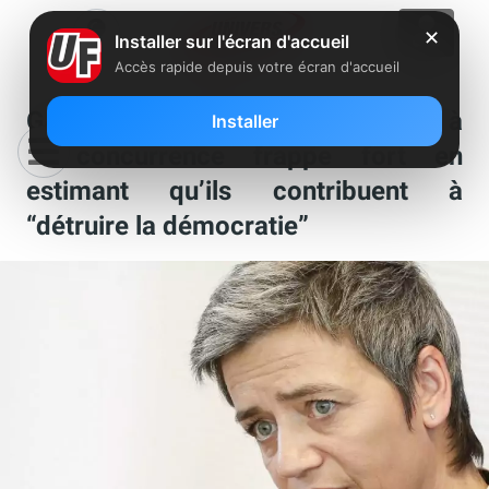
✕
Installer sur l'écran d'accueil
Accès rapide depuis votre écran d'accueil
GAFA : la commissaire européenne à
Installer
la concurrence frappe fort en
estimant qu’ils contribuent à
“détruire la démocratie”