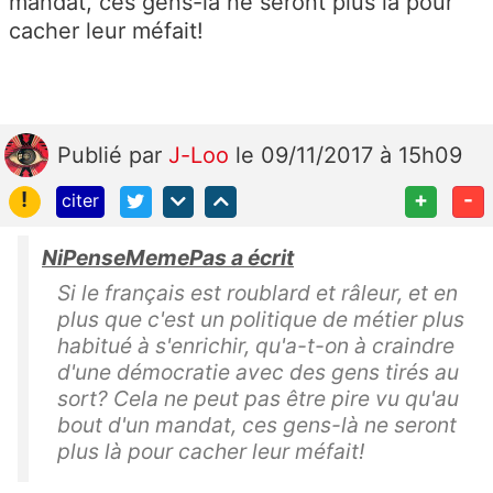
mandat, ces gens-là ne seront plus là pour
cacher leur méfait!
Publié
par
J-Loo
le 09/11/2017 à 15h09
!
+
-
citer
NiPenseMemePas a écrit
Si le français est roublard et râleur, et en
plus que c'est un politique de métier plus
habitué à s'enrichir, qu'a-t-on à craindre
d'une démocratie avec des gens tirés au
sort? Cela ne peut pas être pire vu qu'au
bout d'un mandat, ces gens-là ne seront
plus là pour cacher leur méfait!