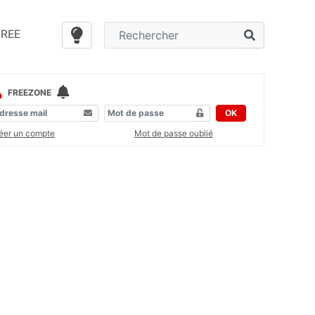
FREE
FREEZONE
OK
éer un compte
Mot de passe oublié