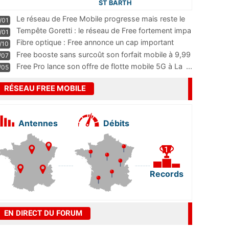
ST BARTH
Le réseau de Free Mobile progresse mais reste le
/01
m
...
Tempête Goretti : le réseau de Free fortement impa
/01
...
Fibre optique : Free annonce un cap important
/10
pass
...
Free booste sans surcoût son forfait mobile à 9,99
/07
...
Free Pro lance son offre de flotte mobile 5G à La
...
/05
RÉSEAU FREE MOBILE
Antennes
Débits
Records
EN DIRECT DU FORUM