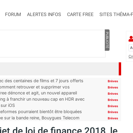
FORUM
ALERTES INFOS
CARTE FREE
SITES THÉMA-
PUBLICITÉ
Cr
 des centaines de films et 7 jours offerts
Brèves
 comment retrouver et supprimer vos
Brèves
ree dénonce et agit, un nouvel appareil
Brèves
ming à franchir un nouveau cap en HDR avec
Brèves
 sur iOS
Brèves
ateformes pourraient bientôt être bloquées
Brèves
tée sur la bande reine, Bouygues Telecom
Brèves
et de loi de finance 2018, le