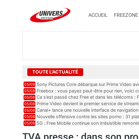
ACCUEIL
FREEZONE
TOUTE L'ACTUALITÉ
Sony Pictures Core débarque sur Prime Video avec
05/08
Freebox : vous payez peut-être pour rien, voici
05/08
abonnements TV oubliés
Ca s’est passé chez Free et dans les télécoms : F
05/08
pointe le bout de...
Prime Video devient le premier service de strea
05/08
ce lancement
Canal+ lance une nouvelle interface de navigation
05/08
Nouvelle offensive contre les sites porno : 31 pl
05/08
par Orange, Free, SF...
5G : Free Mobile continue son irrésistible remon
05/08
plus que jamais sous pr...
TVA presse : dans son proj