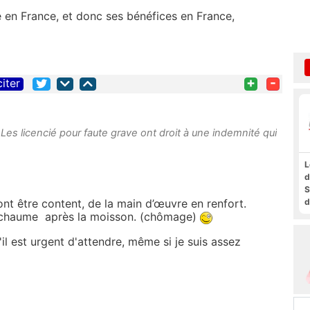
e en France, et donc ses bénéfices en France,
+
-
citer
 Les licencié pour faute grave ont droit à une indemnité qui
L
d
S
d
ont être content, de la main d’œuvre en renfort.
a
chaume
après la moisson. (chômage)
f
t
'il est urgent d'attendre, même si je suis assez
F