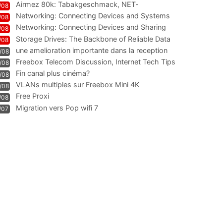
Airmez 80k: Tabakgeschmack, NET-
/08
Technologie und Leistung im
Networking: Connecting Devices and Systems
/08
Networking: Connecting Devices and Sharing
/08
Information
Storage Drives: The Backbone of Reliable Data
/08
Management
une amelioration importante dans la reception
/08
WIFI
Freebox Telecom Discussion, Internet Tech Tips
/08
Communi
Fin canal plus cinéma?
/08
VLANs multiples sur Freebox Mini 4K
/08
Free Proxi
/08
Migration vers Pop wifi 7
/07