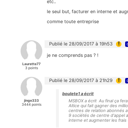
etc..
le seul but, facturer en interne et au
comme toute entreprise
!
Publié le 28/09/2017 à 19h53
je ne comprends pas ? !
Laurette77
3 points
!
Publié le 28/09/2017 à 21h29
boulete1 a écrit
jinge333
MSBOX a écrit Au final ça fer
3444 points
Altice qui fait gagner des mill
centres de relation abonnés av
9 sociétés de centre d'appel a
interne et augmenter les frai