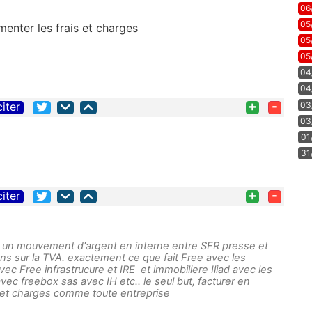
06
05
gmenter les frais et charges
05
05
04
04
+
-
citer
03
03
01
31
+
-
citer
a un mouvement d'argent en interne entre SFR presse et
ions sur la TVA. exactement ce que fait Free avec les
ec Free infrastrucure et IRE et immobiliere Iliad avec les
vec freebox sas avec IH etc.. le seul but, facturer en
s et charges comme toute entreprise