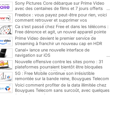
Sony Pictures Core débarque sur Prime Video
avec des centaines de films et 7 jours offerts
...
Freebox : vous payez peut-être pour rien, voici
comment retrouver et supprimer vos
abonnements TV oubliés
...
Ca s'est passé chez Free et dans les télécoms :
Free dénonce et agit, un nouvel appareil pointe
le bout de son nez chez des abonnés Freebox...
Prime Video devient le premier service de
...
streaming à franchir un nouveau cap en HDR
avec ce lancement
...
Canal+ lance une nouvelle interface de
navigation sur iOS
...
Nouvelle offensive contre les sites porno : 31
plateformes pourraient bientôt être bloquées
par Orange, Free, SFR et Bouygues
...
5G : Free Mobile continue son irrésistible
remontée sur la bande reine, Bouygues Telecom
plus que jamais sous pression
...
Voici comment profiter de la data illimitée chez
Bouygues Telecom sans surcoût, avec quelques
limites à connaître
...