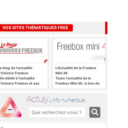
VOS SITES THÉMATIQUES FREE
e blog de l'actualité
L'Actualité de la Freebox
'Univers Freebox
Mini 4K
ite dédié à l'actualité
Toute l'actualité de la
'Univers Freebox et ses
Freebox Mini 4K, la box de
pplications mobiles, aux
Free sous Android TV
orums, aux sites
Actuly
hématiques Actuly, à
L'info numérique
reezone, etc.