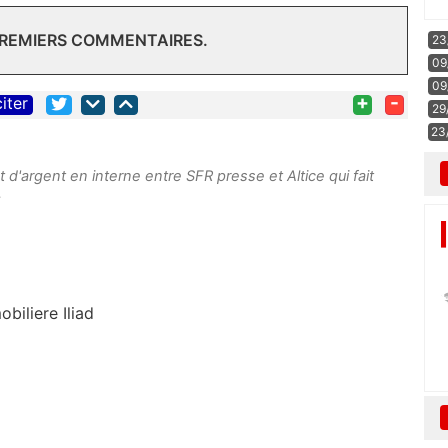
PREMIERS COMMENTAIRES.
23
09
09
+
-
citer
29
23
d'argent en interne entre SFR presse et Altice qui fait
.
biliere Iliad