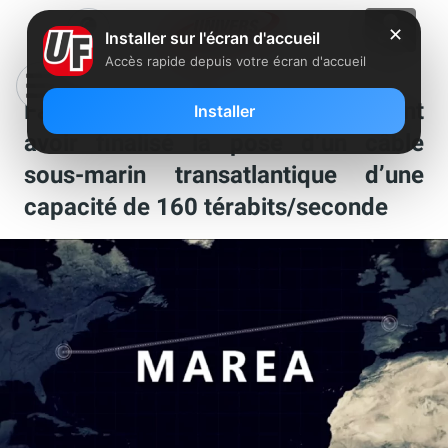
✕
Installer sur l'écran d'accueil
Accès rapide depuis votre écran d'accueil
Facebook et Microsoft annoncent
Installer
avoir finalisé la pose d’un câble
sous-marin transatlantique d’une
capacité de 160 térabits/seconde