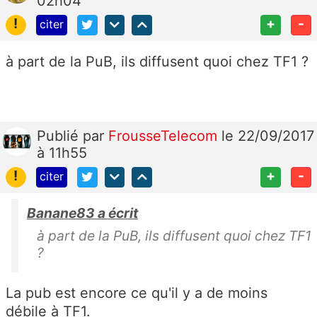
02h04
!
+
-
citer
à part de la PuB, ils diffusent quoi chez TF1 ?
Publié
par
FrousseTelecom
le 22/09/2017
à 11h55
!
+
-
citer
Banane83 a écrit
à part de la PuB, ils diffusent quoi chez TF1
?
La pub est encore ce qu'il y a de moins
débile à TF1.