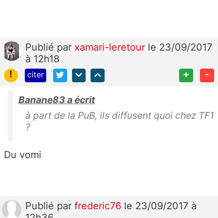
Publié
par
xamari-leretour
le 23/09/2017
à 12h18
!
+
-
citer
Banane83 a écrit
à part de la PuB, ils diffusent quoi chez TF1
?
Du vomi
Publié
par
frederic76
le 23/09/2017 à
12h36