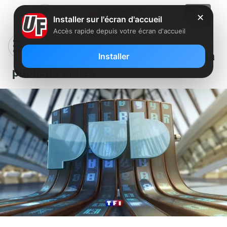
✕
Installer sur l'écran d'accueil
Accès rapide depuis votre écran d'accueil
TF1 à l’heure de la data et de la
Installer
publicité ciblée