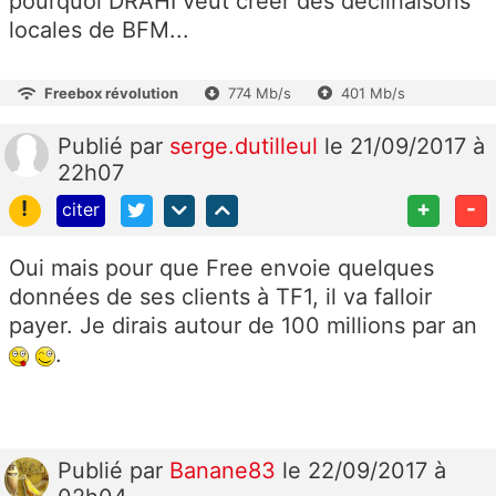
pourquoi DRAHI veut créer des déclinaisons
locales de BFM...
Freebox révolution
774 Mb/s
401 Mb/s
Publié
par
serge.dutilleul
le 21/09/2017 à
22h07
!
+
-
citer
Oui mais pour que Free envoie quelques
données de ses clients à TF1, il va falloir
payer. Je dirais autour de 100 millions par an
.
Publié
par
Banane83
le 22/09/2017 à