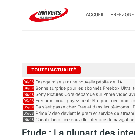
ACCUEIL
FREEZONE
TOUTE L'ACTUALITÉ
Orange mise sur une nouvelle pépite de l’IA
06/08
Bonne surprise pour les abonnés Freebox Ultra, t
06/08
inclus
Sony Pictures Core débarque sur Prime Video avec
05/08
Freebox : vous payez peut-être pour rien, voici
05/08
abonnements TV oubliés
Ca s’est passé chez Free et dans les télécoms : F
05/08
pointe le bout de...
Prime Video devient le premier service de strea
05/08
ce lancement
Canal+ lance une nouvelle interface de navigation
05/08
Etude : La plupart des int