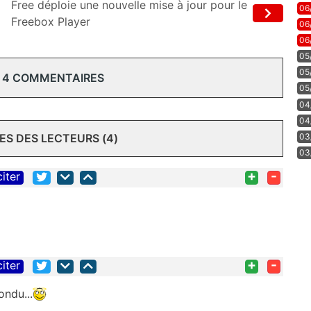
Free déploie une nouvelle mise à jour pour le
06
Freebox Player
06
06
05
05
 4 COMMENTAIRES
05
04
04
03
S DES LECTEURS (4)
03
+
-
citer
+
-
citer
ndu...