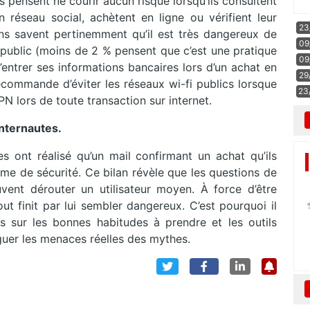
es pensent ne courir aucun risque lorsqu’ils consultent
 réseau social, achètent en ligne ou vérifient leur
23
ns savent pertinemment qu’il est très dangereux de
09
ublic (moins de 2 % pensent que c’est une pratique
09
d’entrer ses informations bancaires lors d’un achat en
29
ecommande d’éviter les réseaux wi-fi publics lorsque
23
PN lors de toute transaction sur internet.
internautes.
 ont réalisé qu’un mail confirmant un achat qu’ils
ème de sécurité. Ce bilan révèle que les questions de
euvent dérouter un utilisateur moyen. À force d’être
ut finit par lui sembler dangereux. C’est pourquoi il
tes sur les bonnes habitudes à prendre et les outils
nguer les menaces réelles des mythes.