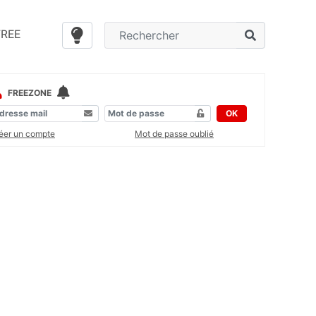
FREE
FREEZONE
OK
éer un compte
Mot de passe oublié