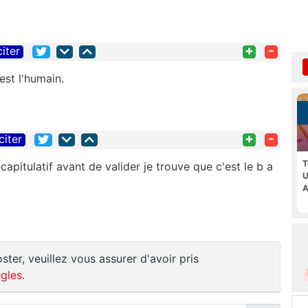
+
-
citer
est l'humain.
+
-
citer
T
apitulatif avant de valider je trouve que c'est le b a
U
A
ster, veuillez vous assurer d'avoir pris
gles
.