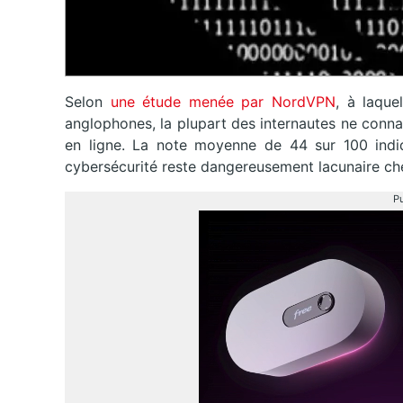
Selon
une étude menée par NordVPN
, à laqu
anglophones, la plupart des internautes ne connai
en ligne. La note moyenne de 44 sur 100 indi
cybersécurité reste dangereusement lacunaire chez
Pu