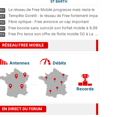
ST BARTH
Le réseau de Free Mobile progresse mais reste le
/01
m
...
Tempête Goretti : le réseau de Free fortement impa
/01
...
Fibre optique : Free annonce un cap important
/10
pass
...
Free booste sans surcoût son forfait mobile à 9,99
/07
...
Free Pro lance son offre de flotte mobile 5G à La
...
/05
RÉSEAU FREE MOBILE
Antennes
Débits
Records
EN DIRECT DU FORUM