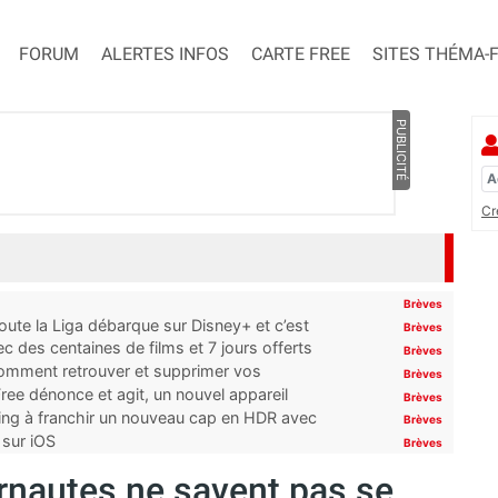
FORUM
ALERTES INFOS
CARTE FREE
SITES THÉMA-
PUBLICITÉ
Cr
Brèves
oute la Liga débarque sur Disney+ et c’est
Brèves
 des centaines de films et 7 jours offerts
Brèves
 comment retrouver et supprimer vos
Brèves
ree dénonce et agit, un nouvel appareil
Brèves
ming à franchir un nouveau cap en HDR avec
Brèves
 sur iOS
Brèves
ernautes ne savent pas se