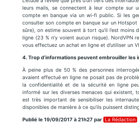
L’étude a révélé que près d’un tiers des internaut
leurs mails, se connectent à leur compte sur un
compte en banque via un wi-fi public. Si les ge
consulter son compte en banque sur un Hotspot p
sûre), on estime souvent à tort qu’il l’est moins 
ligne (23 % n’y voient aucun risque). NordVPN r
vous effectuez un achat en ligne et d’utiliser un V
4. Trop d’informations peuvent embrouiller les 
À peine plus de 50 % des personnes interrogées
avaient effectué en ligne ne posait pas de probl
la confidentialité et de la sécurité en ligne p
informé sur les diverses menaces qui existent, to
est très important de sensibiliser les internau
disponibles de manière à ce qu’ils puissent disti
Publié le 19/09/2017 à 21h27
par
La Rédaction