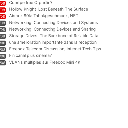
Comtpe free Orphélin?
/08
Hollow Knight  Lost Beneath The Surface
/08
Airmez 80k: Tabakgeschmack, NET-
/08
Technologie und Leistung im
Networking: Connecting Devices and Systems
/08
Networking: Connecting Devices and Sharing
/08
Information
Storage Drives: The Backbone of Reliable Data
/08
Management
une amelioration importante dans la reception
/08
WIFI
Freebox Telecom Discussion, Internet Tech Tips
/08
Communi
Fin canal plus cinéma?
/08
VLANs multiples sur Freebox Mini 4K
/08