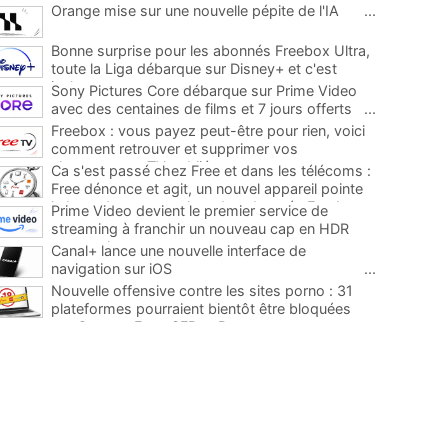
Orange mise sur une nouvelle pépite de l'IA
...
Bonne surprise pour les abonnés Freebox Ultra,
toute la Liga débarque sur Disney+ et c'est
inclus
...
Sony Pictures Core débarque sur Prime Video
avec des centaines de films et 7 jours offerts
...
Freebox : vous payez peut-être pour rien, voici
comment retrouver et supprimer vos
abonnements TV oubliés
...
Ca s'est passé chez Free et dans les télécoms :
Free dénonce et agit, un nouvel appareil pointe
le bout de son nez chez des abonnés Freebox...
Prime Video devient le premier service de
...
streaming à franchir un nouveau cap en HDR
avec ce lancement
...
Canal+ lance une nouvelle interface de
navigation sur iOS
...
Nouvelle offensive contre les sites porno : 31
plateformes pourraient bientôt être bloquées
par Orange, Free, SFR et Bouygues
...