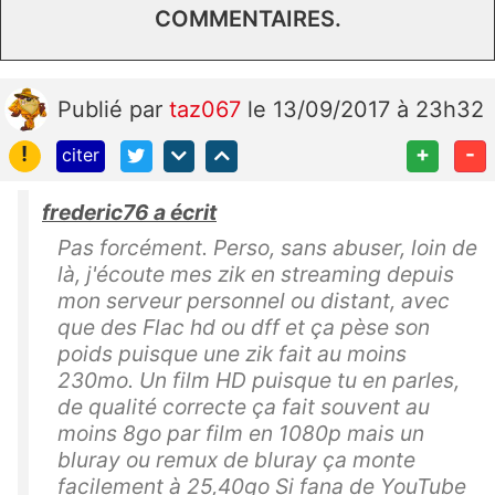
COMMENTAIRES.
Publié
par
taz067
le 13/09/2017 à 23h32
!
+
-
citer
frederic76 a écrit
Pas forcément. Perso, sans abuser, loin de
là, j'écoute mes zik en streaming depuis
mon serveur personnel ou distant, avec
que des Flac hd ou dff et ça pèse son
poids puisque une zik fait au moins
230mo. Un film HD puisque tu en parles,
de qualité correcte ça fait souvent au
moins 8go par film en 1080p mais un
bluray ou remux de bluray ça monte
facilement à 25,40go Si fana de YouTube