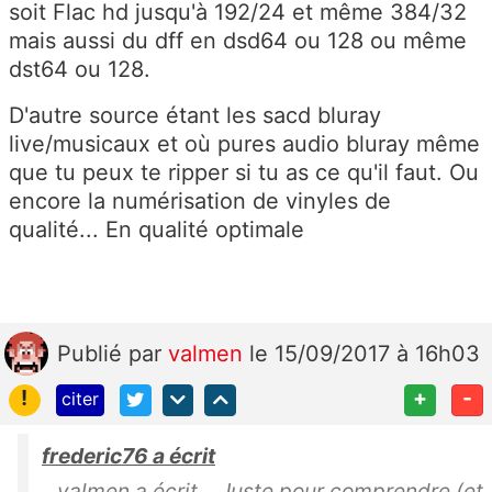
soit Flac hd jusqu'à 192/24 et même 384/32
mais aussi du dff en dsd64 ou 128 ou même
dst64 ou 128.
D'autre source étant les sacd bluray
live/musicaux et où pures audio bluray même
que tu peux te ripper si tu as ce qu'il faut. Ou
encore la numérisation de vinyles de
qualité... En qualité optimale
Publié
par
valmen
le 15/09/2017 à 16h03
!
+
-
citer
frederic76 a écrit
valmen a écrit Juste pour comprendre (et