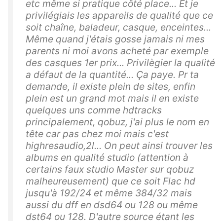
etc même si pratique côté place... Et je
privilégiais les appareils de qualité que ce
soit chaîne, baladeur, casque, enceintes...
Même quand j'étais gosse jamais ni mes
parents ni moi avons acheté par exemple
des casques 1er prix... Privilègier la qualité
a défaut de la quantité... Ça paye. Pr ta
demande, il existe plein de sites, enfin
plein est un grand mot mais il en existe
quelques uns comme hdtracks
principalement, qobuz, j'ai plus le nom en
tête car pas chez moi mais c'est
highresaudio,2l... On peut ainsi trouver les
albums en qualité studio (attention à
certains faux studio Master sur qobuz
malheureusement) que ce soit Flac hd
jusqu'à 192/24 et même 384/32 mais
aussi du dff en dsd64 ou 128 ou même
dst64 ou 128. D'autre source étant les