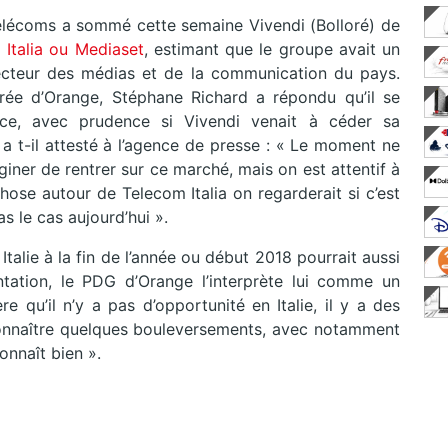
 télécoms a sommé cette semaine Vivendi (Bolloré) de
 Italia ou Mediaset
, estimant que le groupe avait un
secteur des médias et de la communication du pays.
trée d’Orange, Stéphane Richard a répondu qu’il se
 ce, avec prudence si Vivendi venait à céder sa
n a t-il attesté à l’agence de presse : « Le moment ne
iner de rentrer sur ce marché, mais on est attentif à
 chose autour de Telecom Italia on regarderait si c’est
as le cas aujourd’hui ».
Italie à la fin de l’année ou début 2018 pourrait aussi
antation, le PDG d’Orange l’interprète lui comme un
e qu’il n’y a pas d’opportunité en Italie, il y a des
connaître quelques bouleversements, avec notamment
onnaît bien ».