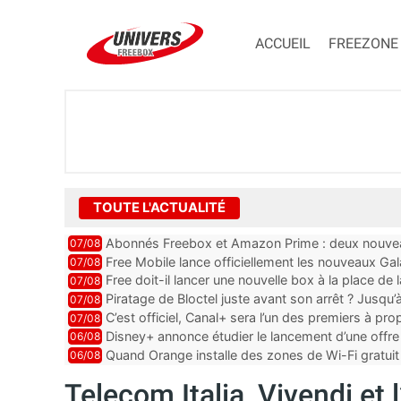
ACCUEIL
FREEZONE
TOUTE L'ACTUALITÉ
Abonnés Freebox et Amazon Prime : deux nouveau
07/08
Free Mobile lance officiellement les nouveaux Ga
07/08
des promos et des cadeaux
Free doit-il lancer une nouvelle box à la place de
07/08
Piratage de Bloctel juste avant son arrêt ? Jusqu
07/08
auraient fuité
C’est officiel, Canal+ sera l’un des premiers à 
07/08
Vision 2
Disney+ annonce étudier le lancement d’une offre 
06/08
Quand Orange installe des zones de Wi-Fi gratui
06/08
Telecom Italia, Vivendi et l