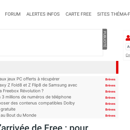
FORUM
ALERTES INFOS
CARTE FREE
SITES THÉMA-
PUBLICITÉ
Cr
x jeux PC offerts à récupérer
Brèves
laxy Z Fold8 et Z Flip8 de Samsung avec
Brèves
 la Freebox Révolution ?
Brèves
’à 3 millions de numéros de téléphone
Brèves
proposer des contenus compatibles Dolby
Brèves
gratuite
Brèves
t au Bout du Monde
Brèves
’arrivée de Free : pour