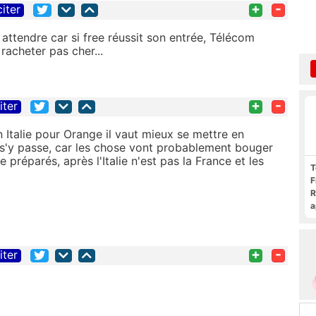
+
-
citer
attendre car si free réussit son entrée, Télécom
 racheter pas cher...
+
-
iter
 Italie pour Orange il vaut mieux se mettre en
ui s'y passe, car les chose vont probablement bouger
 préparés, après l'Italie n'est pas la France et les
T
F
R
a
F
c
+
-
iter