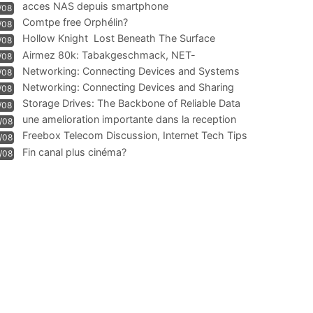
acces NAS depuis smartphone
/08
Comtpe free Orphélin?
/08
Hollow Knight  Lost Beneath The Surface
/08
Airmez 80k: Tabakgeschmack, NET-
/08
Technologie und Leistung im
Networking: Connecting Devices and Systems
/08
Networking: Connecting Devices and Sharing
/08
Information
Storage Drives: The Backbone of Reliable Data
/08
Management
une amelioration importante dans la reception
/08
WIFI
Freebox Telecom Discussion, Internet Tech Tips
/08
Communi
Fin canal plus cinéma?
/08