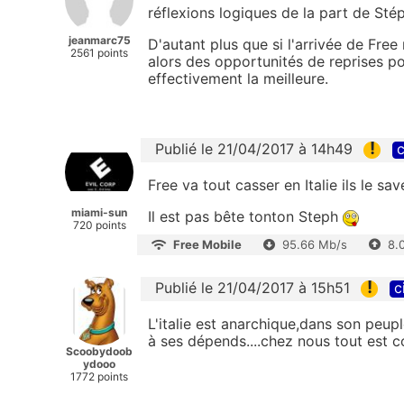
réflexions logiques de la part de St
jeanmarc75
D'autant plus que si l'arrivée de Free 
2561 points
alors des opportunités de reprises po
effectivement la meilleure.
!
Publié le 21/04/2017 à 14h49
c
Free va tout casser en Italie ils le save
miami-sun
Il est pas bête tonton Steph
720 points
Free Mobile
95.66 Mb/s
8.
!
Publié le 21/04/2017 à 15h51
c
L'italie est anarchique,dans son peupl
à ses dépends....chez nous tout est c
Scoobydoob
ydooo
1772 points