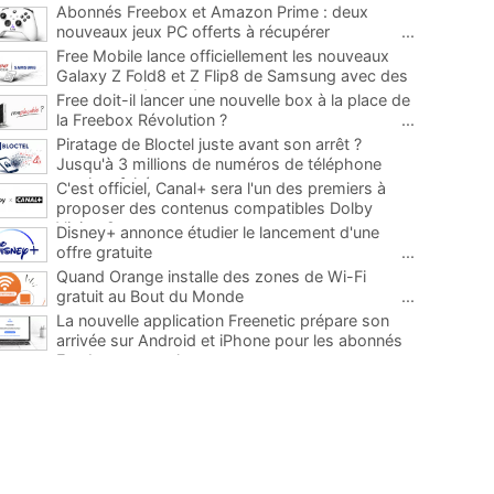
Abonnés Freebox et Amazon Prime : deux
nouveaux jeux PC offerts à récupérer
...
Free Mobile lance officiellement les nouveaux
Galaxy Z Fold8 et Z Flip8 de Samsung avec des
promos et des cadeaux
...
Free doit-il lancer une nouvelle box à la place de
la Freebox Révolution ?
...
Piratage de Bloctel juste avant son arrêt ?
Jusqu'à 3 millions de numéros de téléphone
auraient fuité
...
C'est officiel, Canal+ sera l'un des premiers à
proposer des contenus compatibles Dolby
Vision 2
...
Disney+ annonce étudier le lancement d'une
offre gratuite
...
Quand Orange installe des zones de Wi-Fi
gratuit au Bout du Monde
...
La nouvelle application Freenetic prépare son
arrivée sur Android et iPhone pour les abonnés
Freebox, testez la
...