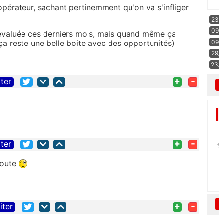
opérateur, sachant pertinemment qu'on va s'infliger
23
09
dévaluée ces derniers mois, mais quand même ça
 ça reste une belle boite avec des opportunités)
09
29
23
+
-
iter
+
-
iter
doute
+
-
iter