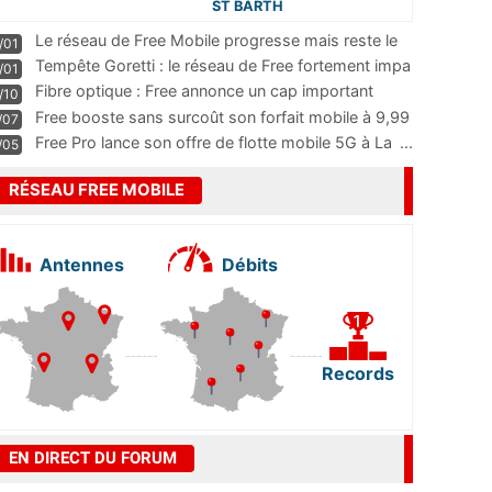
ST BARTH
Le réseau de Free Mobile progresse mais reste le
/01
m
...
Tempête Goretti : le réseau de Free fortement impa
/01
...
Fibre optique : Free annonce un cap important
/10
pass
...
Free booste sans surcoût son forfait mobile à 9,99
/07
...
Free Pro lance son offre de flotte mobile 5G à La
...
/05
RÉSEAU FREE MOBILE
Antennes
Débits
Records
EN DIRECT DU FORUM