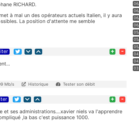
06
éphane RICHARD.
06
met à mal un des opérateurs actuels Italien, il y aura
06
ssibles. La position d'attente me semble
06
05
05
05
+
-
iter
04
04
nt...
03
09 Mb/s
Historique
Tester son débit
+
-
iter
e et ses administrations....xavier niels va l'apprendre
ompliqué ,la bas c'est puissance 1000.