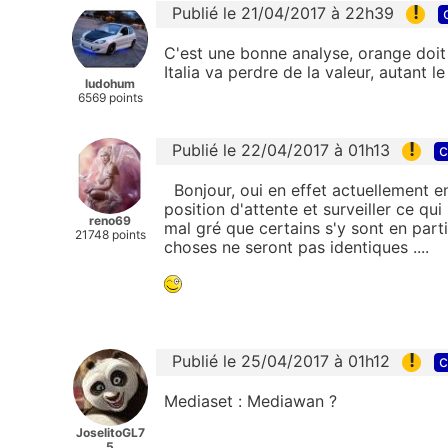
!
Publié le 21/04/2017 à 22h39
C'est une bonne analyse, orange doit 
Italia va perdre de la valeur, autant le
ludohum
6569 points
!
Publié le 22/04/2017 à 01h13
c
Bonjour, oui en effet actuellement en
position d'attente et surveiller ce q
reno69
mal gré que certains s'y sont en partie
21748 points
choses ne seront pas identiques ....
!
Publié le 25/04/2017 à 01h12
c
Mediaset : Mediawan ?
JoselitoGL7
5