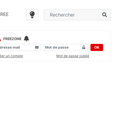
FREE
FREEZONE
OK
éer un compte
Mot de passe oublié