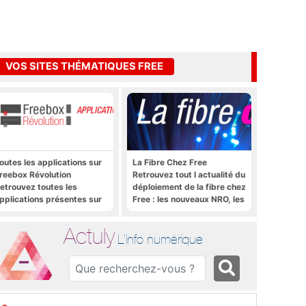
VOS SITES THÉMATIQUES FREE
outes les applications sur
La Fibre Chez Free
reebox Révolution
Retrouvez tout l actualité du
etrouvez toutes les
déploiement de la fibre chez
pplications présentes sur
Free : les nouveaux NRO, les
reebox Révolution en un
tutoriels, les astuces, etc.
lic
Actuly
L'info numérique