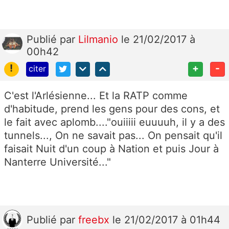
Publié
par
Lilmanio
le 21/02/2017 à
00h42
!
+
-
citer
C'est l'Arlésienne... Et la RATP comme
d'habitude, prend les gens pour des cons, et
le fait avec aplomb...."ouiiiii euuuuh, il y a des
tunnels..., On ne savait pas... On pensait qu'il
faisait Nuit d'un coup à Nation et puis Jour à
Nanterre Université..."
Publié
par
freebx
le 21/02/2017 à 01h44