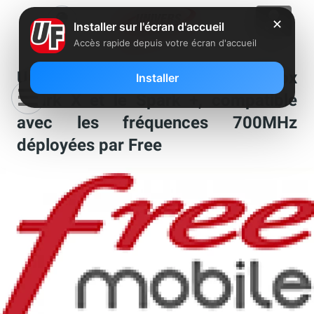
✕
Installer sur l'écran d'accueil
Accès rapide depuis votre écran d'accueil
Univers Freebox a testé le Wileyfox
Installer
Spark X et le Spark +, compatible
avec les fréquences 700MHz
déployées par Free