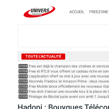
ACCUEIL
FREEZONE
TOUTE L'ACTUALITÉ
Free est déjà le champion des chaînes et services 
07/08
encore au moin...
Free et RTL9 vous offrent un cadeau riche en sens
07/08
l’obtenir
L’application nPerf se met à jour avec une nouvea
07/08
Mobile, Orange, SFR ...
Abonnés Freebox et Amazon Prime : deux nouveau
07/08
Free Mobile lance officiellement les nouveaux Ga
07/08
des promos et des cadeaux
Free doit-il lancer une nouvelle box à la place de
07/08
Piratage de Bloctel juste avant son arrêt ? Jusqu
07/08
auraient fuité
Hadopi : Bouygues Téléco