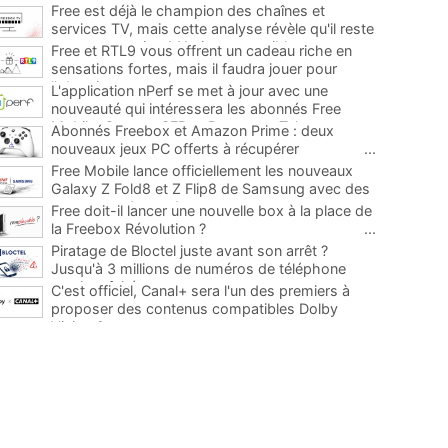
Free est déjà le champion des chaînes et
services TV, mais cette analyse révèle qu'il reste
encore au moins 141 ajouts possibles
...
Free et RTL9 vous offrent un cadeau riche en
sensations fortes, mais il faudra jouer pour
l'obtenir
...
L'application nPerf se met à jour avec une
nouveauté qui intéressera les abonnés Free
Mobile, Orange, SFR et Bouygues Telecom
...
Abonnés Freebox et Amazon Prime : deux
nouveaux jeux PC offerts à récupérer
...
Free Mobile lance officiellement les nouveaux
Galaxy Z Fold8 et Z Flip8 de Samsung avec des
promos et des cadeaux
...
Free doit-il lancer une nouvelle box à la place de
la Freebox Révolution ?
...
Piratage de Bloctel juste avant son arrêt ?
Jusqu'à 3 millions de numéros de téléphone
auraient fuité
...
C'est officiel, Canal+ sera l'un des premiers à
proposer des contenus compatibles Dolby
Vision 2
...