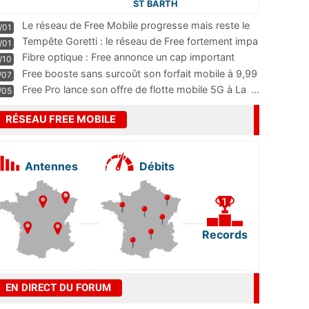
ST BARTH
Le réseau de Free Mobile progresse mais reste le
/01
m
...
Tempête Goretti : le réseau de Free fortement impa
/01
...
Fibre optique : Free annonce un cap important
/10
pass
...
Free booste sans surcoût son forfait mobile à 9,99
/07
...
Free Pro lance son offre de flotte mobile 5G à La
...
/05
RÉSEAU FREE MOBILE
Antennes
Débits
Records
EN DIRECT DU FORUM