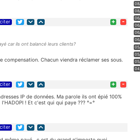
08
08
06
+
-
citer
06
06
06
é car ils ont balancé leurs clients?
05
05
 de compensation. Chacun viendra réclamer ses sous.
05
04
+
-
citer
adresses IP de données. Ma parole ils ont épié 100%
 l'HADOPI ! Et c'est qui qui paye ??? °=°
citer
nd même payé , c est du grand n'importe quoi..