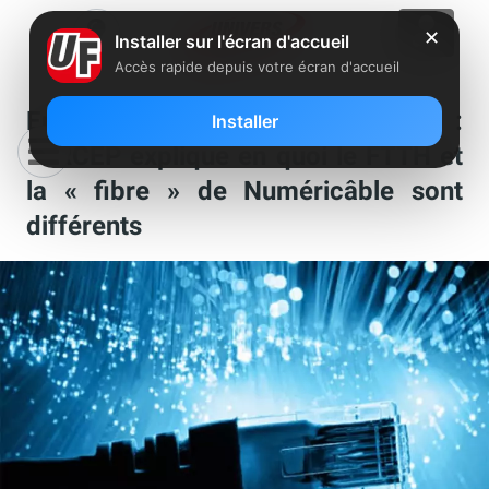
✕
Installer sur l'écran d'accueil
Accès rapide depuis votre écran d'accueil
Encadrement du mot « fibre » :
Installer
l’ARCEP explique en quoi le FTTH et
la « fibre » de Numéricâble sont
différents