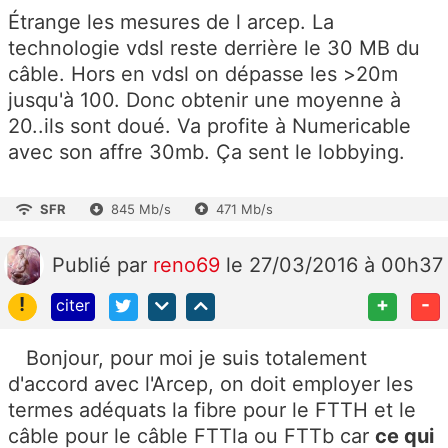
Étrange les mesures de l arcep. La
technologie vdsl reste derrière le 30 MB du
câble. Hors en vdsl on dépasse les >20m
jusqu'à 100. Donc obtenir une moyenne à
20..ils sont doué. Va profite à Numericable
avec son affre 30mb. Ça sent le lobbying.
SFR
845 Mb/s
471 Mb/s
Publié
par
reno69
le 27/03/2016 à 00h37
!
+
-
citer
Bonjour, pour moi je suis totalement
d'accord avec l'Arcep, on doit employer les
termes adéquats la fibre pour le FTTH et le
câble pour le câble FTTla ou FTTb car
ce qui